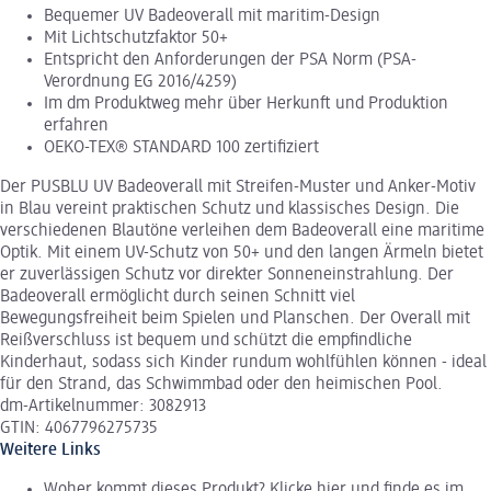
Bequemer UV Badeoverall mit maritim-Design
Mit Lichtschutzfaktor 50+
Entspricht den Anforderungen der PSA Norm (PSA-
Verordnung EG 2016/4259)
Im dm Produktweg mehr über Herkunft und Produktion
erfahren
OEKO-TEX® STANDARD 100 zertifiziert
Der PUSBLU UV Badeoverall mit Streifen-Muster und Anker-Motiv
in Blau vereint praktischen Schutz und klassisches Design. Die
verschiedenen Blautöne verleihen dem Badeoverall eine maritime
Optik. Mit einem UV-Schutz von 50+ und den langen Ärmeln bietet
er zuverlässigen Schutz vor direkter Sonneneinstrahlung. Der
Badeoverall ermöglicht durch seinen Schnitt viel
Bewegungsfreiheit beim Spielen und Planschen. Der Overall mit
Reißverschluss ist bequem und schützt die empfindliche
Kinderhaut, sodass sich Kinder rundum wohlfühlen können - ideal
für den Strand, das Schwimmbad oder den heimischen Pool.
dm-Artikelnummer: 3082913
GTIN: 4067796275735
Weitere Links
Woher kommt dieses Produkt? Klicke hier und finde es im