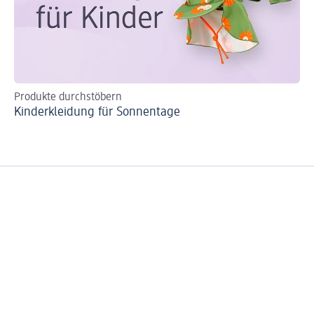
Produkte durchstöbern
Au
Kinderkleidung für Sonnentage
Ki