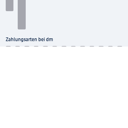
Zahlungsarten bei dm
Bei dm-med können die Zahlungsarten abweichen.
Mit dm verbinden
Jetzt die dm-App herunterladen