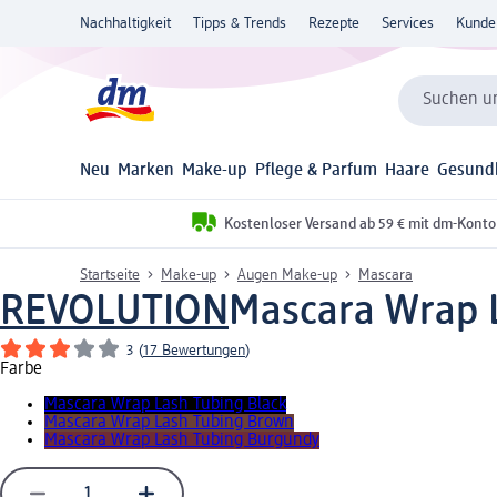
Nachhaltigkeit
Tipps & Trends
Rezepte
Services
Kunde
Suchen un
Neu
Marken
Make-up
Pflege & Parfum
Haare
Gesund
Kostenloser Versand ab 59 € mit dm-Konto
Startseite
Make-up
Augen Make-up
Mascara
REVOLUTION
Mascara Wrap L
3
(
17 Bewertungen
)
Farbe
Mascara Wrap Lash Tubing Black
Mascara Wrap Lash Tubing Brown
Mascara Wrap Lash Tubing Burgundy