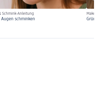
& Schmink-Anleitung
Make-up-Tipps
 Augen schminken
Grüne Augen