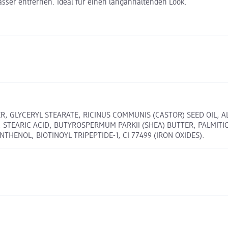
sser entfernen. Ideal für einen langanhaltenden Look.
, GLYCERYL STEARATE, RICINUS COMMUNIS (CASTOR) SEED OIL, A
, STEARIC ACID, BUTYROSPERMUM PARKII (SHEA) BUTTER, PALMIT
HENOL, BIOTINOYL TRIPEPTIDE-1, CI 77499 (IRON OXIDES).