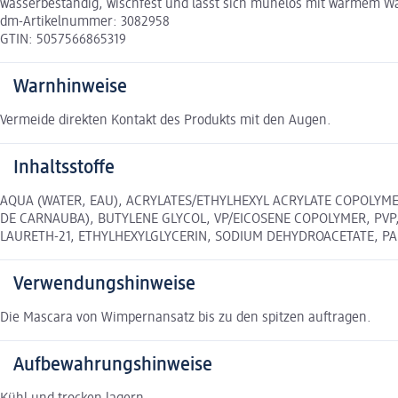
wasserbeständig, wischfest und lässt sich mühelos mit warmem Wa
dm-Artikelnummer: 3082958
GTIN: 5057566865319
Warnhinweise
Vermeide direkten Kontakt des Produkts mit den Augen.
Inhaltsstoffe
AQUA (WATER, EAU), ACRYLATES/ETHYLHEXYL ACRYLATE COPOLYMER
DE CARNAUBA), BUTYLENE GLYCOL, VP/EICOSENE COPOLYMER, PVP
LAURETH-21, ETHYLHEXYLGLYCERIN, SODIUM DEHYDROACETATE, PANT
Verwendungshinweise
Die Mascara von Wimpernansatz bis zu den spitzen auftragen.
Aufbewahrungshinweise