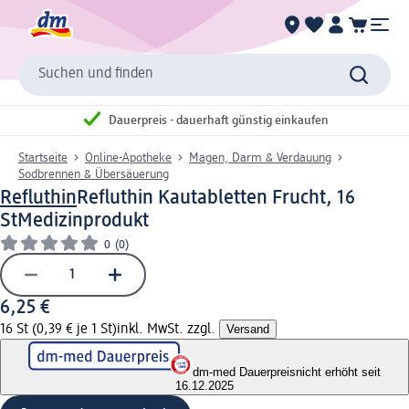
Suchen und finden
Dauerpreis - dauerhaft günstig einkaufen
Startseite
Online-Apotheke
Magen, Darm & Verdauung
Sodbrennen & Übersäuerung
Refluthin
Refluthin Kautabletten Frucht, 16
St
Medizinprodukt
0
(0)
6,25 €
16 St (0,39 € je 1 St)
inkl. MwSt. zzgl.
Versand
dm-med Dauerpreis
nicht erhöht seit
16.12.2025