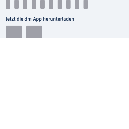
Jetzt die dm-App herunterladen
Impressum dm
Datenschutz dm
Einwilligungsverwaltung
Nutzungsbedingungen
AGB dm
Vertrag widerrufen und Widerrufsbelehrung dm
Streitschlichtung
Entsorgung und Rücknahme von Elektro-Altgeräten und
Batterien
Information zur Barrierefreiheit
Meldesystem
dm-med Rechtstexte