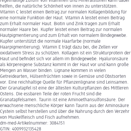
regelmäßige Zufuhr von Vitaminen und Mineralstoffen kann dabei
helfen, die natürliche Schönheit von innen zu unterstützen.
Vitamin C leistet einen Beitrag zur normalen Kollagenbildung für
eine normale Funktion der Haut. Vitamin A leistet einen Beitrag
zum Erhalt normaler Haut. Biotin und Zink tragen zum Erhalt
normaler Haare bei. Kupfer leistet einen Beitrag zur normalen
Hautpigmentierung und zum Erhalt von normalem Bindegewebe.
Kupfer unterstützt die normale Haarfarbe (normale
Haarpigmentierung). Vitamin E trägt dazu bei, die Zellen vor
oxidativem Stress zu schützen. Kollagen ist ein Strukturprotein der
Haut und befindet sich vor allem im Bindegewebe. Hyaluronsäure
als körpereigene Substanz kommt in der Haut vor und kann große
Mengen an Wasser binden. Lignane kommen in vielen
Getreidearten, Hülsenfrüchten sowie in Gemüse und Obstsorten
vor. Eine reichhaltige Quelle für Pflanzenlignane sind Leinsamen.
Der Granatapfel ist eine der ältesten Kulturpflanzen des Mittleren
Ostens. Die essbaren Teile der roten Frucht sind die
Granatapfelsamen. Taurin ist eine Aminoethansulfonsäure. Der
erwachsene menschliche Körper kann Taurin aus der Aminosäure
Cystein selbst herstellen und über die Nahrung durch den Verzehr
von Muskelfleisch und Fisch aufnehmen.
dm-med-Artikelnummer: 3084151
GTIN: 4009932135428