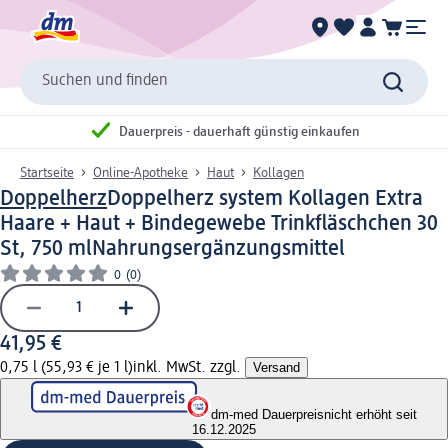
Suchen und finden
Dauerpreis - dauerhaft günstig einkaufen
Startseite
Online-Apotheke
Haut
Kollagen
Doppelherz
Doppelherz system Kollagen Extra
Haare + Haut + Bindegewebe Trinkfläschchen 30
St, 750 ml
Nahrungsergänzungsmittel
0
(0)
41,95 €
0,75 l (55,93 € je 1 l)
inkl. MwSt. zzgl.
Versand
dm-med Dauerpreis
nicht erhöht seit
16.12.2025