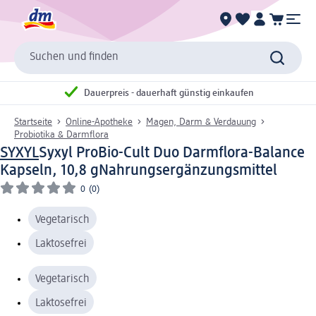
Suchen und finden
Dauerpreis - dauerhaft günstig einkaufen
Startseite
Online-Apotheke
Magen, Darm & Verdauung
Probiotika & Darmflora
SYXYL
Syxyl ProBio-Cult Duo Darmflora-Balance
Kapseln, 10,8 g
Nahrungsergänzungsmittel
0
(0)
Vegetarisch
Laktosefrei
Vegetarisch
Laktosefrei