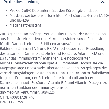
Produktbeschreibung
ProBio-Cult® Duo unterstützt den Körper gleich doppelt
Mit den zwei bestens erforschten Milchsäurebakterien LA-5®
und BB-12®
Magensaftresistent
Zur täglichen Darmpflege ProBio-Cult® Duo mit der Kombination
aus Milchsäurebakterien und Mikronährstoffen sowie Riboflavin
für die Darmschleimhaut¹. Mit den ausgewählten
Bakterienstämmen LA-5 und BB-12 (hochdosiert) zur Besiedlung
des gesamten Darms. Zusätzlich sind Folsäure, Vitamin B12 und
D3 für das Immunsystem² enthalten. Die hochdosierten
Milchsäurebakterien werden speziell ummantelt, sodass sie die
Magenpassage unbeschadet überstehen können. So gelangen die
vermehrungsfähigen Bakterien in Dünn- und Dickdarm. ¹Riboflavin
trägt zur Erhaltung der Schleimhäute bei, damit auch der
Darmschleimhaut ²Folsäure, Vitamin B12 und Vitamin D tragen zur
normalen Funktion des Immunsystems bei.
dm-med-Artikelnummer: 3084220
GTIN: 4008617281740
PZN: 13335759