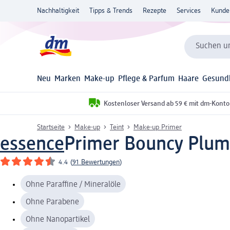
Nachhaltigkeit
Tipps & Trends
Rezepte
Services
Kunde
Suchen un
Neu
Marken
Make-up
Pflege & Parfum
Haare
Gesund
Kostenloser Versand ab 59 € mit dm-Konto
Startseite
Make-up
Teint
Make-up Primer
essence
Primer Bouncy Plum
4.4
(
91 Bewertungen
)
Ohne Paraffine / Mineralöle
Ohne Parabene
Ohne Nanopartikel