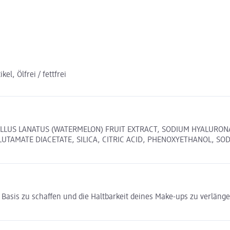
l, Ölfrei / fettfrei
RULLUS LANATUS (WATERMELON) FRUIT EXTRACT, SODIUM HYALURO
TAMATE DIACETATE, SILICA, CITRIC ACID, PHENOXYETHANOL, SO
 Basis zu schaffen und die Haltbarkeit deines Make-ups zu verläng