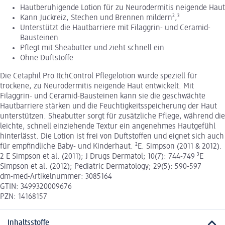
Hautberuhigende Lotion für zu Neurodermitis neigende Haut
Kann Juckreiz, Stechen und Brennen mildern²,³
Unterstützt die Hautbarriere mit Filaggrin- und Ceramid-
Bausteinen
Pflegt mit Sheabutter und zieht schnell ein
Ohne Duftstoffe
Die Cetaphil Pro ItchControl Pflegelotion wurde speziell für
trockene, zu Neurodermitis neigende Haut entwickelt. Mit
Filaggrin- und Ceramid-Bausteinen kann sie die geschwächte
Hautbarriere stärken und die Feuchtigkeitsspeicherung der Haut
unterstützen. Sheabutter sorgt für zusätzliche Pflege, während die
leichte, schnell einziehende Textur ein angenehmes Hautgefühl
hinterlässt. Die Lotion ist frei von Duftstoffen und eignet sich auch
für empfindliche Baby- und Kinderhaut. ²E. Simpson (2011 & 2012).
2 E Simpson et al. (2011); J Drugs Dermatol; 10(7): 744-749 ³E
Simpson et al. (2012); Pediatric Dermatology; 29(5): 590-597
dm-med-Artikelnummer: 3085164
GTIN: 3499320009676
PZN: 14168157
Inhaltsstoffe