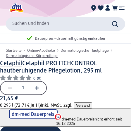
Suchen und finden
Dauerpreis - dauerhaft günstig einkaufen
Startseite
Online-Apotheke
Dermatologische Hautpflege
Dermatologische Körperpflege
Cetaphil
Cetaphil PRO ITCHCONTROL
hautberuhigende Pflegelotion, 295 ml
0
(0)
21,45 €
0,295 l (72,71 € je 1 l)
inkl. MwSt. zzgl.
Versand
dm-med Dauerpreis
nicht erhöht seit
16.12.2025