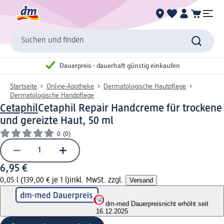
Suchen und finden
Dauerpreis - dauerhaft günstig einkaufen
Startseite
Online-Apotheke
Dermatologische Hautpflege
Dermatologische Handpflege
Cetaphil
Cetaphil Repair Handcreme für trockene
und gereizte Haut, 50 ml
0
(0)
6,95 €
0,05 l (139,00 € je 1 l)
inkl. MwSt. zzgl.
Versand
dm-med Dauerpreis
nicht erhöht seit
16.12.2025