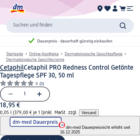
Suchen und finden
Dauerpreis - dauerhaft günstig einkaufen
Startseite
Online-Apotheke
Dermatologische Gesichtspflege
Dermatologische Gesichtscreme
Cetaphil
Cetaphil PRO Redness Control Getönte
Tagespflege SPF 30, 50 ml
0
(0)
18,95 €
0,05 l (379,00 € je 1 l)
inkl. MwSt. zzgl.
Versand
dm-med Dauerpreis
nicht erhöht seit
16.12.2025