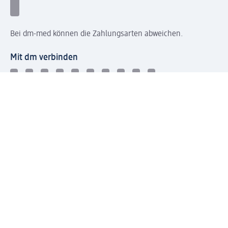
Bei dm-med können die Zahlungsarten abweichen.
Mit dm verbinden
Jetzt die dm-App herunterladen
Impressum dm
Datenschutz dm
Einwilligungsverwaltung
Nutzungsbedingungen
AGB dm
Vertrag widerrufen und Widerrufsbelehrung dm
Streitschlichtung