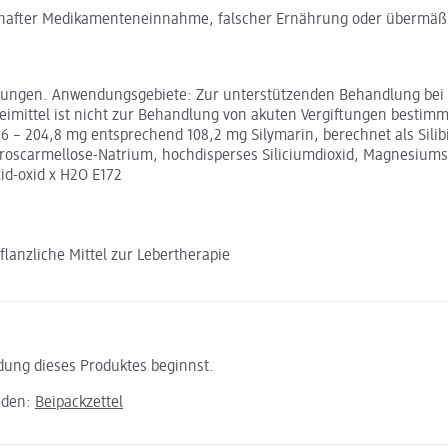
auerhafter Medikamenteneinnahme, falscher Ernährung oder übermä
rankungen. Anwendungsgebiete: Zur unterstützenden Behandlung be
imittel ist nicht zur Behandlung von akuten Vergiftungen bestimmt
,6 – 204,8 mg entsprechend 108,2 mg Silymarin, berechnet als Silib
 Croscarmellose-Natrium, hochdisperses Siliciumdioxid, Magnesiumste
xid-oxid x H2O E172
nzliche Mittel zur Lebertherapie
ndung dieses Produktes beginnst.
aden:
Beipackzettel