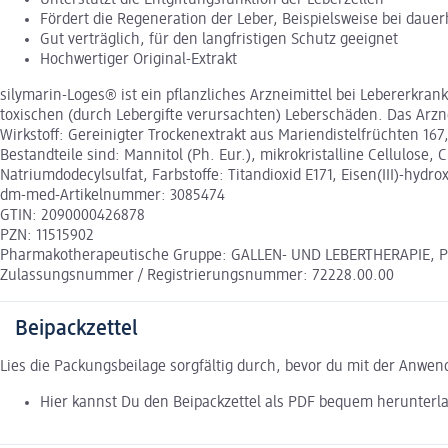
Fördert die Regeneration der Leber, Beispielsweise bei d
Gut verträglich, für den langfristigen Schutz geeignet
Hochwertiger Original-Extrakt
silymarin-Loges® ist ein pflanzliches Arzneimittel bei Lebererk
toxischen (durch Lebergifte verursachten) Leberschäden. Das Arzne
Wirkstoff: Gereinigter Trockenextrakt aus Mariendistelfrüchten 167
Bestandteile sind: Mannitol (Ph. Eur.), mikrokristalline Cellulose,
Natriumdodecylsulfat, Farbstoffe: Titandioxid E171, Eisen(III)-hydro
dm-med-Artikelnummer: 3085474
GTIN: 2090000426878
PZN: 11515902
Pharmakotherapeutische Gruppe: GALLEN- UND LEBERTHERAPIE, Pfla
Zulassungsnummer / Registrierungsnummer: 72228.00.00
Beipackzettel
Lies die Packungsbeilage sorgfältig durch, bevor du mit der Anwe
Hier kannst Du den Beipackzettel als PDF bequem herunterl