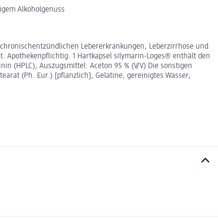
ßigem Alkoholgenuss
i chronischentzündlichen Lebererkrankungen, Leberzirrhose und
. Apothekenpflichtig. 1 Hartkapsel silymarin-Loges® enthält den
inin (HPLC); Auszugsmittel: Aceton 95 % (V/V) Die sonstigen
arat (Ph. Eur.) [pflanzlich], Gelatine, gereinigtes Wasser,