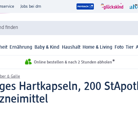
nservice
Jobs bei dm
d finden
heit
Ernährung
Baby & Kind
Haushalt
Home & Living
Foto
Tier
*
Online bestellen & nach 2 Stunden abholen
ber & Galle
ges Hartkapseln, 200 St
Apot
rzneimittel