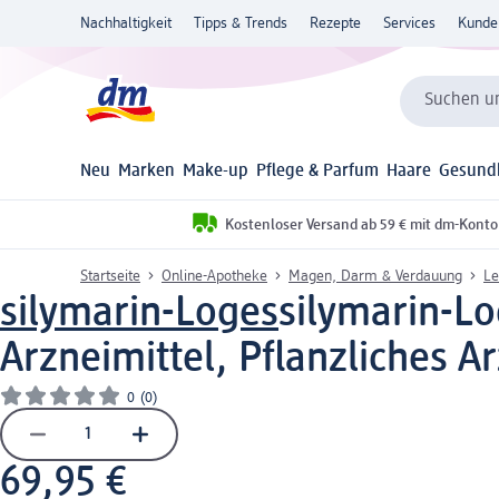
Nachhaltigkeit
Tipps & Trends
Rezepte
Services
Kunde
Suchen un
Neu
Marken
Make-up
Pflege & Parfum
Haare
Gesund
Kostenloser Versand ab 59 € mit dm-Konto
Startseite
Online-Apotheke
Magen, Darm & Verdauung
Le
silymarin-Loges
silymarin-Lo
Arzneimittel, Pflanzliches A
0
(0)
69,95 €