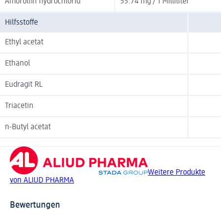
Amorolfin hydrochlorid
55.74 mg / 1 Milliliter
Hilfsstoffe
Ethyl acetat
Ethanol
Eudragit RL
Triacetin
n-Butyl acetat
Weitere Produkte
von ALIUD PHARMA
Bewertungen