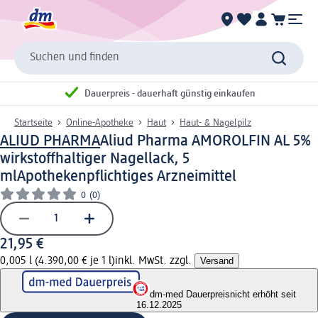
Suchen und finden
Dauerpreis - dauerhaft günstig einkaufen
Startseite
Online-Apotheke
Haut
Haut- & Nagelpilz
ALIUD PHARMA
Aliud Pharma AMOROLFIN AL 5%
wirkstoffhaltiger Nagellack, 5
ml
Apothekenpflichtiges Arzneimittel
0
(0)
21,95 €
0,005 l (4.390,00 € je 1 l)
inkl. MwSt. zzgl.
Versand
dm-med Dauerpreis
nicht erhöht seit
16.12.2025