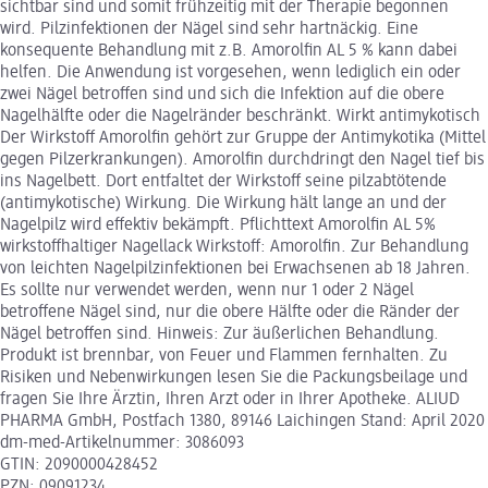
sichtbar sind und somit frühzeitig mit der Therapie begonnen
wird. Pilzinfektionen der Nägel sind sehr hartnäckig. Eine
konsequente Behandlung mit z.B. Amorolfin AL 5 % kann dabei
helfen. Die Anwendung ist vorgesehen, wenn lediglich ein oder
zwei Nägel betroffen sind und sich die Infektion auf die obere
Nagelhälfte oder die Nagelränder beschränkt. Wirkt antimykotisch
Der Wirkstoff Amorolfin gehört zur Gruppe der Antimykotika (Mittel
gegen Pilzerkrankungen). Amorolfin durchdringt den Nagel tief bis
ins Nagelbett. Dort entfaltet der Wirkstoff seine pilzabtötende
(antimykotische) Wirkung. Die Wirkung hält lange an und der
Nagelpilz wird effektiv bekämpft. Pflichttext Amorolfin AL 5%
wirkstoffhaltiger Nagellack Wirkstoff: Amorolfin. Zur Behandlung
von leichten Nagelpilzinfektionen bei Erwachsenen ab 18 Jahren.
Es sollte nur verwendet werden, wenn nur 1 oder 2 Nägel
betroffene Nägel sind, nur die obere Hälfte oder die Ränder der
Nägel betroffen sind. Hinweis: Zur äußerlichen Behandlung.
Produkt ist brennbar, von Feuer und Flammen fernhalten. Zu
Risiken und Nebenwirkungen lesen Sie die Packungsbeilage und
fragen Sie Ihre Ärztin, Ihren Arzt oder in Ihrer Apotheke. ALIUD
PHARMA GmbH, Postfach 1380, 89146 Laichingen Stand: April 2020
dm-med-Artikelnummer: 3086093
GTIN: 2090000428452
PZN: 09091234