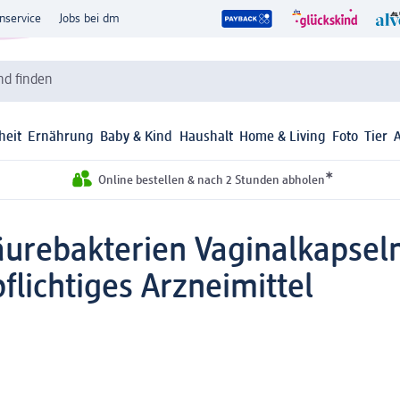
nservice
Jobs bei dm
d finden
heit
Ernährung
Baby & Kind
Haushalt
Home & Living
Foto
Tier
*
Online bestellen & nach 2 Stunden abholen
urebakterien Vaginalkapseln
lichtiges Arzneimittel