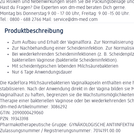
Zu Risiken und Nebenwirkungen lesen Sie die Packungsbeilage und f
Hast du Fragen? Die Experten von dm-med beraten Dich gerne.
Montag bis Donnerstag 9:00 - 17:00 Uhr, Freitag: 9:00 -15:00 Uhr.
Tel.: 0800 - 688 2766 Mail: service@dm-med.com
Produktbeschreibung
Zum Aufbau und Erhalt der Vaginalflora. Zur Normalisierung d
Zur Nachbehandlung einer Scheideninfektion. Zur Normalisier
Bei wiederkehrenden Scheideninfektionen (z. B. Scheidenpil
bakteriellen Vaginose (bakterielle Scheideninfektion).
Mit scheidentypischen lebenden Milchsäurebakterien
Nur 6 Tage Anwendungsdauer
Die KadeFlora Milchsäurebakterien Vaginalkapseln enthalten eine 
stabilisieren. Nach der Anwendung direkt in der Vagina bilden sie 
Vaginalhaut zu haften, begrenzen sie die Wachstumsmöglichkeiten
Therapie einer bakteriellen Vaginose oder bei wiederkehrenden Sche
dm-med-Artikelnummer: 3086292
GTIN: 2090000429060
PZN: 19343398
Pharmakotherapeutische Gruppe: GYNÄKOLOGISCHE ANTIINFEKTIVA 
Zulassungsnummer / Registrierungsnummer: 7014191.00.00