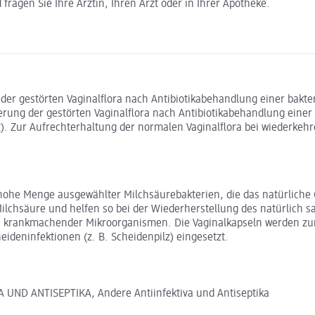
ragen Sie Ihre Ärztin, Ihren Arzt oder in Ihrer Apotheke.
er gestörten Vaginalflora nach Antibiotikabehandlung einer bakteri
ung der gestörten Vaginalflora nach Antibiotikabehandlung einer ba
z). Zur Aufrechterhaltung der normalen Vaginalflora bei wiederkeh
hohe Menge ausgewählter Milchsäurebakterien, die das natürliche 
Milchsäure und helfen so bei der Wiederherstellung des natürlich s
 krankmachender Mikroorganismen. Die Vaginalkapseln werden zur N
ideninfektionen (z. B. Scheidenpilz) eingesetzt.
UND ANTISEPTIKA, Andere Antiinfektiva und Antiseptika