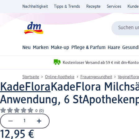
Nachhaltigkeit
Tipps & Trends
Rezepte
Services
Kunde
Suchen un
Neu
Marken
Make-up
Pflege & Parfum
Haare
Gesund
Kostenloser Versand ab 59 € mit dm-Konto
Startseite
Online-Apotheke
Frauengesundheit
Vaginalflora
KadeFlora
KadeFlora Milchsä
Anwendung, 6 St
Apothekenpf
0
(0)
12,95 €