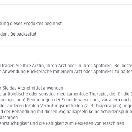
ndung dieses Produktes beginnst.
aden:
Beipackzettel
ragen Sie Ihre Ärztin, Ihren Arzt oder in Ihrer Apotheke. Bei bes
r Anwendung Rücksprache mit einem Arzt oder Apotheker zu halte
or Sie das Arzneimittel anwenden.
ne antibiotische oder sonstige medikamentöse Therapie, die für die
siologischen) Bedingungen der Scheide wieder her, vor allem nach 
der anderen lokalen Verhütungsmethoden (z. B. Diaphragma) ange
d der Behandlung mit diesen Vaginalkapseln keine Scheidenspülun
Maschinen
rkehrstüchtigkeit und die Fähigkeit zum Bedienen von Maschinen.