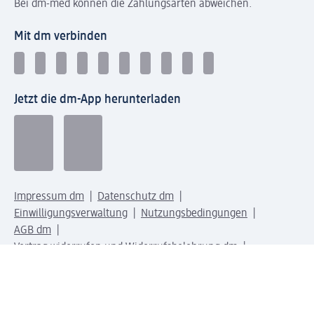
Bei dm-med können die Zahlungsarten abweichen.
Mit dm verbinden
Jetzt die dm-App herunterladen
Impressum dm
Datenschutz dm
Einwilligungsverwaltung
Nutzungsbedingungen
AGB dm
Vertrag widerrufen und Widerrufsbelehrung dm
Streitschlichtung
Entsorgung und Rücknahme von Elektro-Altgeräten und
Batterien