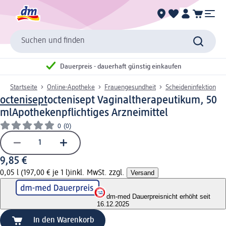
Suchen und finden
Dauerpreis - dauerhaft günstig einkaufen
Startseite
Online-Apotheke
Frauengesundheit
Scheideninfektion
octenisept
octenisept Vaginaltherapeutikum, 50
ml
Apothekenpflichtiges Arzneimittel
0
(0)
9,85 €
0,05 l (197,00 € je 1 l)
inkl. MwSt. zzgl.
Versand
dm-med Dauerpreis
nicht erhöht seit
16.12.2025
In den Warenkorb