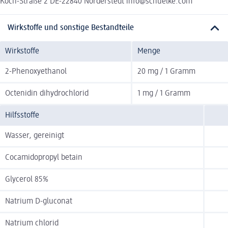
Koch-Straße 2 DE-22840 Norderstedt info@schuelke.com
Wirkstoffe und sonstige Bestandteile
Wirkstoffe
Menge
2-Phenoxyethanol
20 mg / 1 Gramm
Octenidin dihydrochlorid
1 mg / 1 Gramm
Hilfsstoffe
Wasser, gereinigt
Cocamidopropyl betain
Glycerol 85%
Natrium D-gluconat
Natrium chlorid