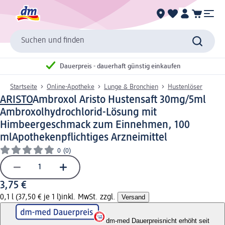
Suchen und finden
Dauerpreis - dauerhaft günstig einkaufen
Startseite
Online-Apotheke
Lunge & Bronchien
Hustenlöser
ARISTO
Ambroxol Aristo Hustensaft 30mg/5ml
Ambroxolhydrochlorid-Lösung mit
Himbeergeschmack zum Einnehmen, 100
ml
Apothekenpflichtiges Arzneimittel
0
(0)
3,75 €
0,1 l (37,50 € je 1 l)
inkl. MwSt. zzgl.
Versand
dm-med Dauerpreis
nicht erhöht seit