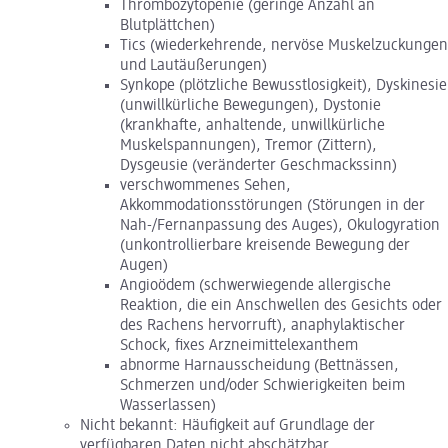
Thrombozytopenie (geringe Anzahl an
Blutplättchen)
Tics (wiederkehrende, nervöse Muskelzuckungen
und Lautäußerungen)
Synkope (plötzliche Bewusstlosigkeit), Dyskinesie
(unwillkürliche Bewegungen), Dystonie
(krankhafte, anhaltende, unwillkürliche
Muskelspannungen), Tremor (Zittern),
Dysgeusie (veränderter Geschmackssinn)
verschwommenes Sehen,
Akkommodationsstörungen (Störungen in der
Nah-/Fernanpassung des Auges), Okulogyration
(unkontrollierbare kreisende Bewegung der
Augen)
Angioödem (schwerwiegende allergische
Reaktion, die ein Anschwellen des Gesichts oder
des Rachens hervorruft), anaphylaktischer
Schock, fixes Arzneimittelexanthem
abnorme Harnausscheidung (Bettnässen,
Schmerzen und/oder Schwierigkeiten beim
Wasserlassen)
Nicht bekannt: Häufigkeit auf Grundlage der
verfügbaren Daten nicht abschätzbar