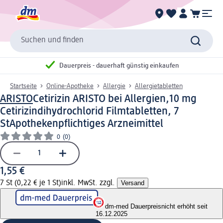
Suchen und finden
Dauerpreis - dauerhaft günstig einkaufen
Startseite
Online-Apotheke
Allergie
Allergietabletten
ARISTO
Cetirizin ARISTO bei Allergien,10 mg
Cetirizindihydrochlorid Filmtabletten, 7
St
Apothekenpflichtiges Arzneimittel
0
(0)
1,55 €
7 St (0,22 € je 1 St)
inkl. MwSt. zzgl.
Versand
dm-med Dauerpreis
nicht erhöht seit
16.12.2025