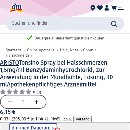
Suchen und finden
Dauerpreis - dauerhaft günstig einkaufen
Startseite
Online-Apotheke
Hals, Nase & Ohren
Halsschmerzen
ARISTO
Tonsino Spray bei Halsschmerzen
1,5mg/ml Benzydaminhydrochlorid, zur
Anwendung in der Mundhöhle, Lösung, 30
ml
Apothekenpflichtiges Arzneimittel
0
(0)
6,15 €
0,03 l (205,00 € je 1 l)
inkl. MwSt. zzgl.
Versand