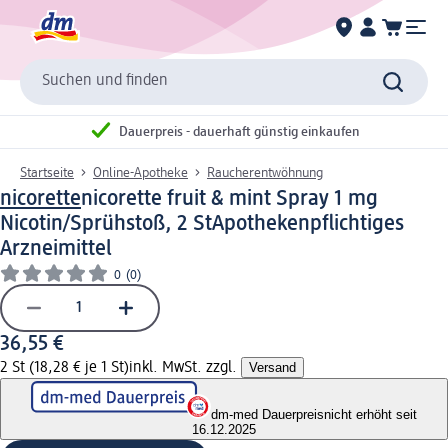
Suchen und finden
Dauerpreis - dauerhaft günstig einkaufen
Startseite
Online-Apotheke
Raucherentwöhnung
nicorette
nicorette fruit & mint Spray 1 mg
Nicotin/Sprühstoß, 2 St
Apothekenpflichtiges
Arzneimittel
0
(0)
36,55 €
2 St (18,28 € je 1 St)
inkl. MwSt. zzgl.
Versand
dm-med Dauerpreis
nicht erhöht seit
16.12.2025