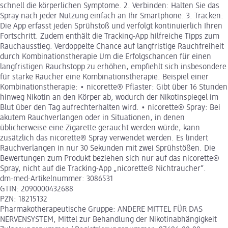
schnell die körperlichen Symptome. 2. Verbinden: Halten Sie das
Spray nach jeder Nutzung einfach an Ihr Smartphone. 3. Tracken:
Die App erfasst jeden Sprühstoß und verfolgt kontinuierlich Ihren
Fortschritt. Zudem enthält die Tracking-App hilfreiche Tipps zum
Rauchausstieg. Verdoppelte Chance auf langfristige Rauchfreiheit
durch Kombinationstherapie Um die Erfolgschancen für einen
langfristigen Rauchstopp zu erhöhen, empfiehlt sich insbesondere
für starke Raucher eine Kombinationstherapie. Beispiel einer
Kombinationstherapie: • nicorette® Pflaster: Gibt über 16 Stunden
hinweg Nikotin an den Körper ab, wodurch der Nikotinspiegel im
Blut über den Tag aufrechterhalten wird. • nicorette® Spray: Bei
akutem Rauchverlangen oder in Situationen, in denen
üblicherweise eine Zigarette geraucht werden würde, kann
zusätzlich das nicorette® Spray verwendet werden. Es lindert
Rauchverlangen in nur 30 Sekunden mit zwei Sprühstößen. Die
Bewertungen zum Produkt beziehen sich nur auf das nicorette®
Spray, nicht auf die Tracking-App „nicorette® Nichtraucher“.
dm-med-Artikelnummer: 3086531
GTIN: 2090000432688
PZN: 18215132
Pharmakotherapeutische Gruppe: ANDERE MITTEL FÜR DAS
NERVENSYSTEM, Mittel zur Behandlung der Nikotinabhängigkeit