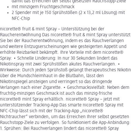
damit das Erreichen der selbst gesetzten Rauchstopp-Ziele
mit minzigem Fruchtgeschmack
2 Spender mit je 150 Sprühstößen (2 x 13,2 ml Lösung) mit
NFC-Chip
nicorette® fruit & mint Spray – Unterstützung bei der
Raucherentwöhnung Das nicorette® fruit & mint Spray unterstützt
Sie bei der Raucherentwöhnung, indem es das Rauchverlangen
und weitere Entzugserscheinungen wie gesteigerten Appetit und
erhöhte Reizbarkeit bekämpft. Ihre Vorteile mit dem nicorette®
Spray: • Schnelle Linderung: In nur 30 Sekunden lindert das
Nikotinspray mit zwei Sprühstößen akutes Rauchverlangen. •
Wirkweise: Durch jeden Sprühstoß gelangt therapeutisches Nikotin
über die Mundschleimhaut in die Blutbahn, lässt den
Nikotinspiegel ansteigen und verringert so das dringende
Verlangen nach einer Zigarette. • Geschmacksvielfalt: Neben dem
fruchtig-minzigen Geschmack ist auch das minzig-frische
nicorette® mint Spray erhältlich. nicorette® Spray – jetzt mit
unterstützender Tracking-App Das smarte nicorette® Spray mit
NFC-Chip lässt sich mit der Tracking-App „nicorette®
Nichtraucher“ verbinden, um das Erreichen Ihrer selbst gesetzten
Rauchstopp-Ziele zu verfolgen. So funktioniert die App-Anbindung:
1. Sprühen: Bei Rauchverlangen lindert das nicorette® Spray