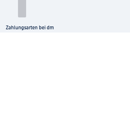
Zahlungsarten bei dm
Bei dm-med können die Zahlungsarten abweichen.
Mit dm verbinden
Jetzt die dm-App herunterladen