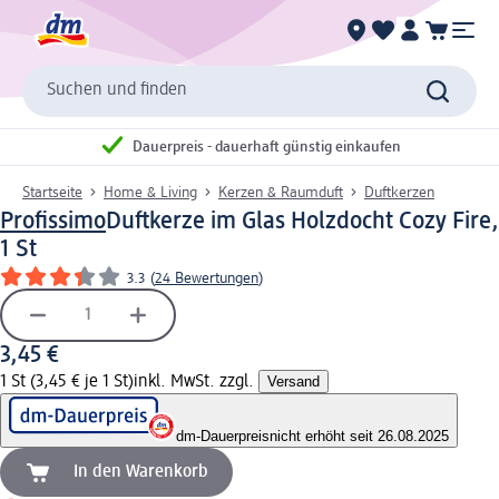
Suchen und finden
Dauerpreis - dauerhaft günstig einkaufen
Startseite
Home & Living
Kerzen & Raumduft
Duftkerzen
Profissimo
Duftkerze im Glas Holzdocht Cozy Fire,
1 St
3.3
(
24 Bewertungen
)
3,45 €
1 St (3,45 € je 1 St)
inkl. MwSt. zzgl.
Versand
dm-Dauerpreis
nicht erhöht seit 26.08.2025
In den Warenkorb