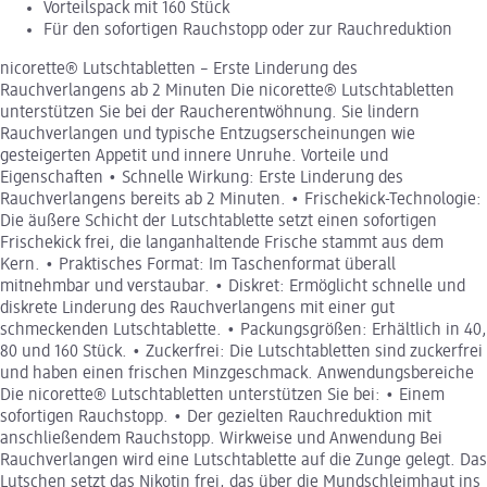
Vorteilspack mit 160 Stück
Für den sofortigen Rauchstopp oder zur Rauchreduktion
nicorette® Lutschtabletten – Erste Linderung des
Rauchverlangens ab 2 Minuten Die nicorette® Lutschtabletten
unterstützen Sie bei der Raucherentwöhnung. Sie lindern
Rauchverlangen und typische Entzugserscheinungen wie
gesteigerten Appetit und innere Unruhe. Vorteile und
Eigenschaften • Schnelle Wirkung: Erste Linderung des
Rauchverlangens bereits ab 2 Minuten. • Frischekick-Technologie:
Die äußere Schicht der Lutschtablette setzt einen sofortigen
Frischekick frei, die langanhaltende Frische stammt aus dem
Kern. • Praktisches Format: Im Taschenformat überall
mitnehmbar und verstaubar. • Diskret: Ermöglicht schnelle und
diskrete Linderung des Rauchverlangens mit einer gut
schmeckenden Lutschtablette. • Packungsgrößen: Erhältlich in 40,
80 und 160 Stück. • Zuckerfrei: Die Lutschtabletten sind zuckerfrei
und haben einen frischen Minzgeschmack. Anwendungsbereiche
Die nicorette® Lutschtabletten unterstützen Sie bei: • Einem
sofortigen Rauchstopp. • Der gezielten Rauchreduktion mit
anschließendem Rauchstopp. Wirkweise und Anwendung Bei
Rauchverlangen wird eine Lutschtablette auf die Zunge gelegt. Das
Lutschen setzt das Nikotin frei, das über die Mundschleimhaut ins