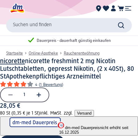
Suchen und finden
Dauerpreis - dauerhaft günstig einkaufen
Startseite
Online-Apotheke
Raucherentwöhnung
nicorette
nicorette freshmint 2 mg Nicotin
Lutschtabletten, gepresst Nikotin, (2 x 40St), 80
St
Apothekenpflichtiges Arzneimittel
4
(
1 Bewertung
)
28,05 €
80 St (0,35 € je 1 St)
inkl. MwSt. zzgl.
Versand
dm-med Dauerpreis
nicht erhöht seit
16.12.2025