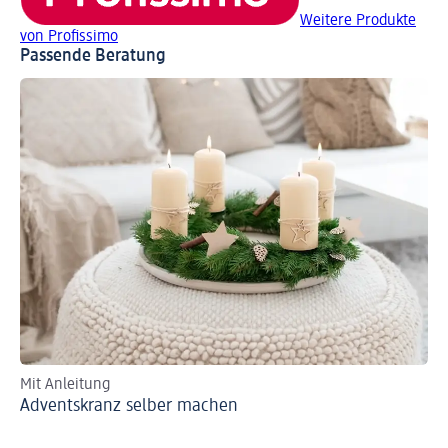
Weitere Produkte
von Profissimo
Passende Beratung
Mit Anleitung
Ad
Adventskranz selber machen
Ad