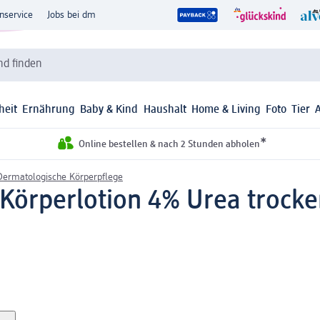
nservice
Jobs bei dm
d finden
heit
Ernährung
Baby & Kind
Haushalt
Home & Living
Foto
Tier
*
Online bestellen & nach 2 Stunden abholen
Dermatologische Körperpflege
o Körperlotion 4% Urea trock