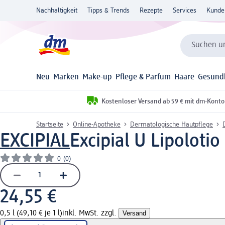
Nachhaltigkeit
Tipps & Trends
Rezepte
Services
Kunde
Suchen un
Neu
Marken
Make-up
Pflege & Parfum
Haare
Gesund
Kostenloser Versand ab 59 € mit dm-Konto
Startseite
Online-Apotheke
Dermatologische Hautpflege
EXCIPIAL
Excipial U Lipoloti
0
(0)
24,55 €
0,5 l (49,10 € je 1 l)
inkl. MwSt. zzgl.
Versand