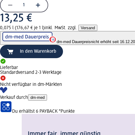
13,25 €
0,075 l (176,67 € je 1 l)
inkl. MwSt. zzgl.
Versand
dm-med Dauerpreis
nicht erhöht seit 16.12.2
In den Warenkorb
Lieferbar
Standardversand 2-3 Werktage
Nicht verfügbar in dm-Märkten
Verkauf durch
dm-med
Du erhältst
6 PAYBACK
°Punkte
Immer fair,­ immer günstig