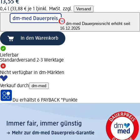
13,55 €
0,4 l (33,88 € je 1 l)
inkl. MwSt. zzgl.
Versand
dm-med Dauerpreis
nicht erhöht seit
16.12.2025
In den Warenkorb
Lieferbar
Standardversand 2-3 Werktage
Nicht verfügbar in dm-Märkten
Verkauf durch
dm-med
Du erhältst
6 PAYBACK
°Punkte
Immer fair,­ immer günstig
Mehr zur dm-med Dauerpreis-Garantie