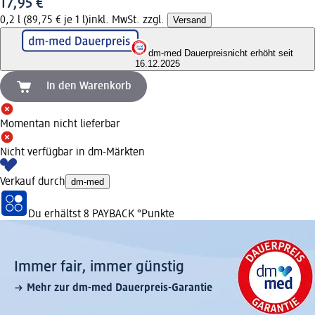
17,95 €
0,2 l (89,75 € je 1 l)
inkl. MwSt. zzgl.
Versand
dm-med Dauerpreis
nicht erhöht seit
16.12.2025
In den Warenkorb
Momentan nicht lieferbar
Nicht verfügbar in dm-Märkten
Verkauf durch
dm-med
Du erhältst
8 PAYBACK
°Punkte
Immer fair,­ immer günstig
Mehr zur dm-med Dauerpreis-Garantie