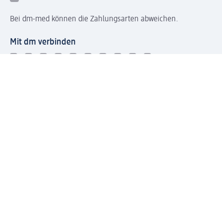
Bei dm-med können die Zahlungsarten abweichen.
Mit dm verbinden
Jetzt die dm-App herunterladen
Impressum dm
Datenschutz dm
Einwilligungsverwaltung
Nutzungsbedingungen
AGB dm
Vertrag widerrufen und Widerrufsbelehrung dm
Streitschlichtung
Entsorgung und Rücknahme von Elektro-Altgeräten und