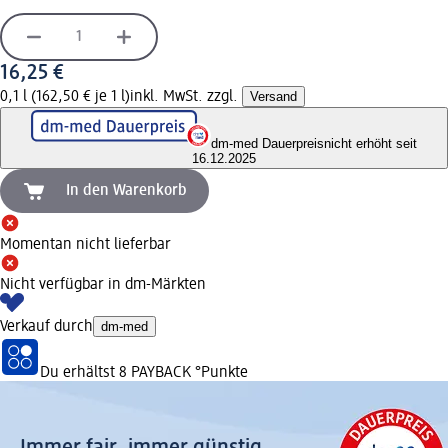
16,25 €
0,1 l (162,50 € je 1 l)
inkl. MwSt. zzgl.
Versand
dm-med Dauerpreis
nicht erhöht seit
16.12.2025
In den Warenkorb
Momentan nicht lieferbar
Nicht verfügbar in dm-Märkten
Verkauf durch
dm-med
Du erhältst
8 PAYBACK
°Punkte
Immer fair,­ immer günstig