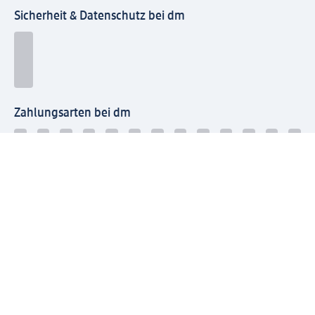
Sicherheit & Datenschutz bei dm
Zahlungsarten bei dm
Bei dm-med können die Zahlungsarten abweichen.
Mit dm verbinden
Jetzt die dm-App herunterladen