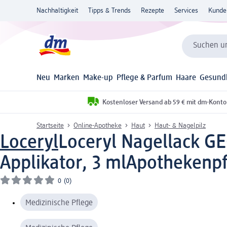
Nachhaltigkeit
Tipps & Trends
Rezepte
Services
Kunde
Suchen un
Neu
Marken
Make-up
Pflege & Parfum
Haare
Gesund
Kostenloser Versand ab 59 € mit dm-Konto
Startseite
Online-Apotheke
Haut
Haut- & Nagelpilz
Loceryl
Loceryl Nagellack G
Applikator, 3 ml
Apothekenpfl
0
(0)
Medizinische Pflege