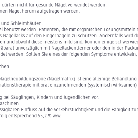
, dürfen nicht für gesunde Nägel verwendet werden.
ffenen Nagel herum aufgetragen werden.
n und Schleimhäuten.
 benutzt werden. Patienten, die mit organischen Lösungsmitteln 
 Nagellacks auf den Fingernägeln zu schützen. Andernfalls wird de
en und obwohl diese meistens mild sind, können einige schwerwiegen
räparat unverzüglich mit Nagellackentferner oder den in der Pack
det werden. Sollten Sie eines der folgenden Symptome entwickeln, 
achen
Nagelneubildungszone (Nagelmatrix) ist eine alleinige Behandlung 
nationstherapie mit oral einzunehmenden (systemisch wirksamen) A
 bei Säuglingen, Kindern und Jugendlichen vor.
Maschinen
ssigbaren Einfluss auf die Verkehrstüchtigkeit und die Fähigkeit 
pro g entsprechend 55,2 % w/w.