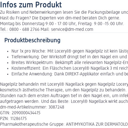
Infos zum Produkt
Zu Risiken und Nebenwirkungen lesen Sie die Packungsbeilage und f
Hast du Fragen? Die Experten von dm-med beraten Dich gerne.
Montag bis Donnerstag 9:00 - 17:00 Uhr, Freitag: 9:00 -15:00 Uhr.
Tel.: 0800 - 688 2766 Mail: service@dm-med.com
Produktbeschreibung
Nur 1x pro Woche: Mit Loceryl® gegen Nagelpilz ist kein läs
Tiefenwirkung: Der Wirkstoff dringt tief in den Nagel ein und
Breites Wirkspektrum: Bekämpft alle relevanten Nagelpilz-Er
Kosteneffizient: Ein Fläschchen Loceryl® Nagellack 3 ml rei
Einfache Anwendung: Dank DIREKT-Applikator einfach und
Nagelpilz behandeln mit Loceryl® Nagellack gegen Nagelpilz Loceryl
kosmetisch ästhetische Therapie, um den Nagelpilz zu behandeln. 
Stunden nach dem ersten Auftragen tief in den Nagel ein, um inf
aufgetragen werden. Und das Beste: Loceryl® Nagellack wirkt auch
dm-med-Artikelnummer: 3087248
GTIN: 2090000434415
PZN: 11286175
Pharmakotherapeutische Gruppe: ANTIMYKOTIKA ZUR DERMATOLO