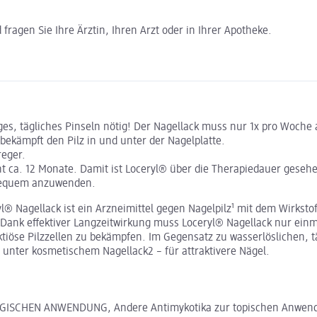
ragen Sie Ihre Ärztin, Ihren Arzt oder in Ihrer Apotheke.
tiges, tägliches Pinseln nötig! Der Nagellack muss nur 1x pro Woch
 bekämpft den Pilz in und unter der Nagelplatte.
reger.
cht ca. 12 Monate. Damit ist Loceryl® über die Therapiedauer geseh
 bequem anzuwenden.
® Nagellack ist ein Arzneimittel gegen Nagelpilz¹ mit dem Wirkstoff
Dank effektiver Langzeitwirkung muss Loceryl® Nagellack nur einm
ektiöse Pilzzellen zu bekämpfen. Im Gegensatz zu wasserlöslichen
 unter kosmetischem Nagellack2 – für attraktivere Nägel.
GISCHEN ANWENDUNG, Andere Antimykotika zur topischen Anwen