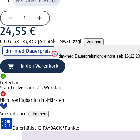
Medizinische Pflege
24,55 €
0,003 l (8.183,33 € je 1 l)
inkl. MwSt. zzgl.
Versand
dm-med Dauerpreis
nicht erhöht seit 16.12.2
In den Warenkorb
Lieferbar
Standardversand 2-3 Werktage
Nicht verfügbar in dm-Märkten
Verkauf durch
dm-med
Du erhältst
12 PAYBACK
°Punkte