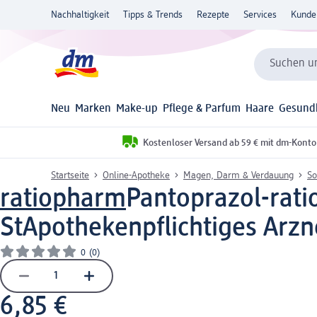
Nachhaltigkeit
Tipps & Trends
Rezepte
Services
Kunde
Suchen un
Neu
Marken
Make-up
Pflege & Parfum
Haare
Gesund
Kostenloser Versand ab 59 € mit dm-Konto
Startseite
Online-Apotheke
Magen, Darm & Verdauung
So
ratiopharm
Pantoprazol-rati
St
Apothekenpflichtiges Arzn
0
(0)
6,85 €