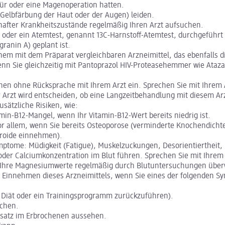
ür oder eine Magenoperation hatten.
Gelbfärbung der Haut oder der Augen) leiden.
after Krankheitszustände regelmäßig Ihren Arzt aufsuchen.
e oder ein Atemtest, genannt 13C-Harnstoff-Atemtest, durchgeführt 
ranin A) geplant ist.
nem mit dem Präparat vergleichbaren Arzneimittel, das ebenfalls d
enn Sie gleichzeitig mit Pantoprazol HIV-Proteasehemmer wie Atazan
chen ohne Rücksprache mit Ihrem Arzt ein. Sprechen Sie mit Ihre
Arzt wird entscheiden, ob eine Langzeitbehandlung mit diesem Arzn
sätzliche Risiken, wie:
in-B12-Mangel, wenn Ihr Vitamin-B12-Wert bereits niedrig ist.
r allem, wenn Sie bereits Osteoporose (verminderte Knochendichte)
eroide einnehmen).
ptome: Müdigkeit (Fatigue), Muskelzuckungen, Desorientiertheit,
der Calciumkonzentration im Blut führen. Sprechen Sie mit Ihrem 
b Ihre Magnesiumwerte regelmäßig durch Blutuntersuchungen übe
em Einnehmen dieses Arzneimittels, wenn Sie eines der folgenden S
e Diät oder ein Trainingsprogramm zurückzuführen).
echen.
eesatz im Erbrochenen aussehen.