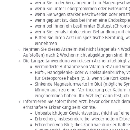
wenn Sie in der Vergangenheit ein Magengeschw
wenn Sie unter Leberproblemen oder Gelbsucht (
wenn Sie wegen starker Beschwerden oder ernsth
wenn geplant ist, dass bei Ihnen eine Endoskopi
wenn bei Ihnen ein bestimmter Bluttest (Chromog
wenn Sie jemals infolge einer Behandlung mit ei
Bitten Sie Ihren Arzt um spezifische Beratung, w
einnehmen.
Nehmen Sie dieses Arzneimittel nicht länger als 4 Wo
Aufstoßen) nach 2 Wochen nicht abgeklungen sind. Ihr 
Die Langzeitanwendung von diesem Arzneimitel birgt zu
Verminderte Aufnahme von Vitamin B12 und Vitam
Hüft-, Handgelenks- oder Wirbelsäulenbrüche, vo
für Osteoporose haben (z. B. wenn Sie Kortikost
Sinkende Magnesiumwerte im Blut (mögliche Sym
können auch zu einer Verringerung der Kalium- o
eingenommen haben. Ihr Arzt legt dann fest, o
Informieren Sie sofort Ihren Arzt, bevor oder nach d
ernsthaftere Erkrankung sein könnte:
Unbeabsichtigter Gewichtsverlust (nicht auf ein
Erbrechen, insbesondere bei wiederholtem Erbr
Erbrechen von Blut; dies kann wie dunkler Kaff