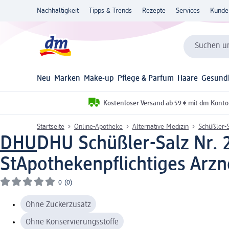
Nachhaltigkeit
Tipps & Trends
Rezepte
Services
Kunde
Suchen un
Neu
Marken
Make-up
Pflege & Parfum
Haare
Gesund
Kostenloser Versand ab 59 € mit dm-Konto
Startseite
Online-Apotheke
Alternative Medizin
Schüßler-
DHU
DHU Schüßler-Salz Nr. 
St
Apothekenpflichtiges Arzn
0
(0)
Ohne Zuckerzusatz
Ohne Konservierungsstoffe