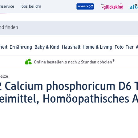
nservice
Jobs bei dm
d finden
heit
Ernährung
Baby & Kind
Haushalt
Home & Living
Foto
Tier
*
Online bestellen & nach 2 Stunden abholen
Salze
2 Calcium phosphoricum D6 T
eimittel, Homöopathisches A