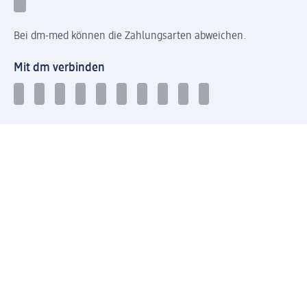
Bei dm-med können die Zahlungsarten abweichen.
Mit dm verbinden
Jetzt die dm-App herunterladen
Impressum dm
Datenschutz dm
Einwilligungsverwaltung
Nutzungsbedingungen
AGB dm
Vertrag widerrufen und Widerrufsbelehrung dm
Streitschlichtung