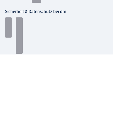
Sicherheit & Datenschutz bei dm
Zahlungsarten bei dm
Bei dm-med können die Zahlungsarten abweichen.
Mit dm verbinden