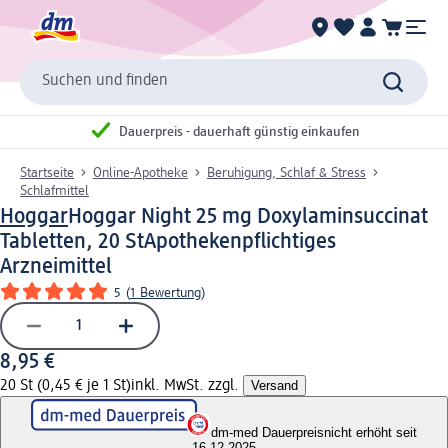
Suchen und finden
Dauerpreis - dauerhaft günstig einkaufen
Startseite
Online-Apotheke
Beruhigung, Schlaf & Stress
Schlafmittel
Hoggar
Hoggar Night 25 mg Doxylaminsuccinat
Tabletten, 20 St
Apothekenpflichtiges
Arzneimittel
5
(
1 Bewertung
)
8,95 €
20 St (0,45 € je 1 St)
inkl. MwSt. zzgl.
Versand
dm-med Dauerpreis
nicht erhöht seit
16.12.2025