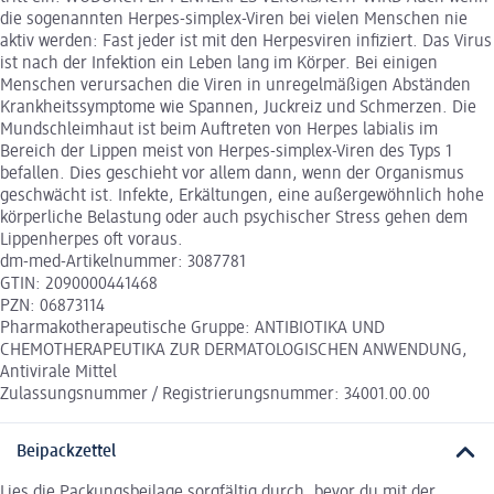
die sogenannten Herpes-simplex-Viren bei vielen Menschen nie
aktiv werden: Fast jeder ist mit den Herpesviren infiziert. Das Virus
ist nach der Infektion ein Leben lang im Körper. Bei einigen
Menschen verursachen die Viren in unregelmäßigen Abständen
Krankheitssymptome wie Spannen, Juckreiz und Schmerzen. Die
Mundschleimhaut ist beim Auftreten von Herpes labialis im
Bereich der Lippen meist von Herpes-simplex-Viren des Typs 1
befallen. Dies geschieht vor allem dann, wenn der Organismus
geschwächt ist. Infekte, Erkältungen, eine außergewöhnlich hohe
körperliche Belastung oder auch psychischer Stress gehen dem
Lippenherpes oft voraus.
dm-med-Artikelnummer: 3087781
GTIN: 2090000441468
PZN: 06873114
Pharmakotherapeutische Gruppe: ANTIBIOTIKA UND
CHEMOTHERAPEUTIKA ZUR DERMATOLOGISCHEN ANWENDUNG,
Antivirale Mittel
Zulassungsnummer / Registrierungsnummer: 34001.00.00
Beipackzettel
Lies die Packungsbeilage sorgfältig durch, bevor du mit der