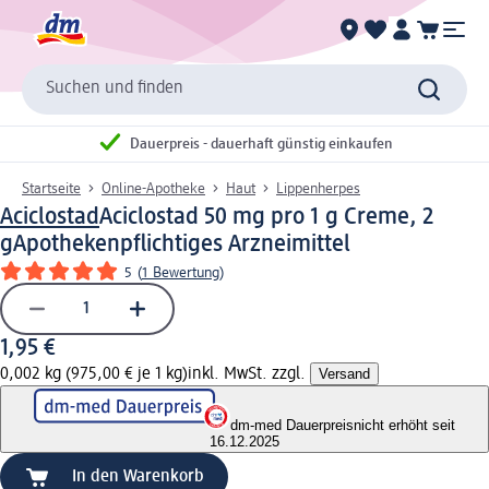
Suchen und finden
Dauerpreis - dauerhaft günstig einkaufen
Startseite
Online-Apotheke
Haut
Lippenherpes
Aciclostad
Aciclostad 50 mg pro 1 g Creme, 2
g
Apothekenpflichtiges Arzneimittel
5
(
1 Bewertung
)
1,95 €
0,002 kg (975,00 € je 1 kg)
inkl. MwSt. zzgl.
Versand
dm-med Dauerpreis
nicht erhöht seit
16.12.2025
In den Warenkorb