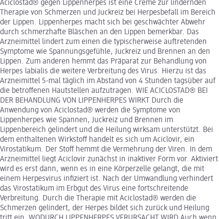
Aciclostad® gegen Lippenherpes ist eine Creme zur lindernden
Therapie von Schmerzen und Juckreiz bei Herpesbefall im Bereich
der Lippen. Lippenherpes macht sich bei geschwächter Abwehr
durch schmerzhafte Bläschen an den Lippen bemerkbar. Das
Arzneimittel lindert zum einen die typischerweise auftretenden
Symptome wie Spannungsgefühle, Juckreiz und Brennen an den
Lippen. Zum anderen hemmt das Präparat zur Behandlung von
Herpes labialis die weitere Verbreitung des Virus. Hierzu ist das
Arzneimittel 5-mal täglich im Abstand von 4 Stunden tagsüber auf
die betroffenen Hautstellen aufzutragen. WIE ACICLOSTAD® BEI
DER BEHANDLUNG VON LIPPENHERPES WIRKT Durch die
Anwendung von Aciclostad® werden die Symptome von
Lippenherpes wie Spannen, Juckreiz und Brennen im
Lippenbereich gelindert und die Heilung wirksam unterstützt. Bei
dem enthaltenen Wirkstoff handelt es sich um Aciclovir, ein
Virostatikum. Der Stoff hemmt die Vermehrung der Viren. In dem
Arzneimittel liegt Aciclovir zunächst in inaktiver Form vor. Aktiviert
wird es erst dann, wenn es in eine Körperzelle gelangt, die mit
einem Herpesvirus infiziert ist. Nach der Umwandlung verhindert
das Virostatikum im Erbgut des Virus eine fortschreitende
Verbreitung. Durch die Therapie mit Aciclostad® werden die
Schmerzen gelindert, der Herpes bildet sich zurück und Heilung
tritt ein. WODURCH LIPPENHERPES VERURSACHT WIRD Auch wenn