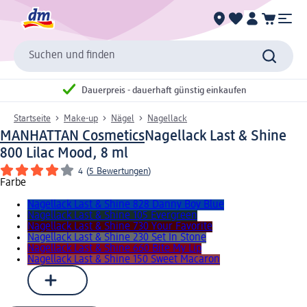
Suchen und finden
Dauerpreis - dauerhaft günstig einkaufen
Startseite
Make-up
Nägel
Nagellack
MANHATTAN Cosmetics
Nagellack Last & Shine
800 Lilac Mood, 8 ml
4
(
5 Bewertungen
)
Farbe
Nagellack Last & Shine 828 Danny Boy Blue
Nagellack Last & Shine 105 Evergreen
Nagellack Last & Shine 730 Your Favorite
Nagellack Last & Shine 230 Set In Stone
Nagellack Last & Shine 660 Bite My Lip
Nagellack Last & Shine 150 Sweet Macaron