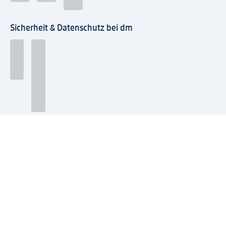
Sicherheit & Datenschutz bei dm
Zahlungsarten bei dm
Bei dm-med können die Zahlungsarten abweichen.
Mit dm verbinden