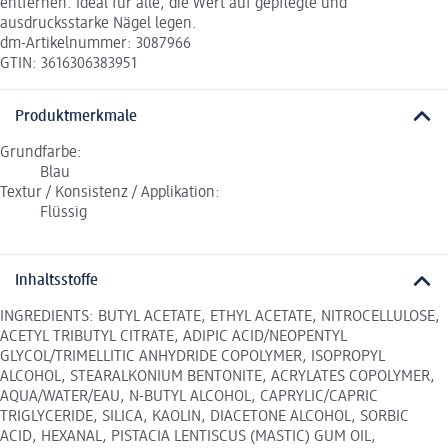
entfernen. Ideal für alle, die Wert auf gepflegte und
ausdrucksstarke Nägel legen.
dm-Artikelnummer: 3087966
GTIN: 3616306383951
Produktmerkmale
Grundfarbe:
Blau
Textur / Konsistenz / Applikation:
Flüssig
Inhaltsstoffe
INGREDIENTS: BUTYL ACETATE, ETHYL ACETATE, NITROCELLULOSE,
ACETYL TRIBUTYL CITRATE, ADIPIC ACID/NEOPENTYL
GLYCOL/TRIMELLITIC ANHYDRIDE COPOLYMER, ISOPROPYL
ALCOHOL, STEARALKONIUM BENTONITE, ACRYLATES COPOLYMER,
AQUA/WATER/EAU, N-BUTYL ALCOHOL, CAPRYLIC/CAPRIC
TRIGLYCERIDE, SILICA, KAOLIN, DIACETONE ALCOHOL, SORBIC
ACID, HEXANAL, PISTACIA LENTISCUS (MASTIC) GUM OIL,