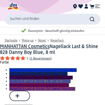
Suchen und finden
Dauerpreis - dauerhaft günstig einkaufen
Startseite
Make-up
Nägel
Nagellack
MANHATTAN Cosmetics
Nagellack Last & Shine
828 Danny Boy Blue, 8 ml
5
(
2 Bewertungen
)
Farbe
Nagellack Last & Shine 828 Danny Boy Blue
Nagellack Last & Shine 105 Evergreen
Nagellack Last & Shine 730 Your Favorite
Nagellack Last & Shine 230 Set In Stone
Nagellack Last & Shine 660 Bite My Lip
Nagellack Last & Shine 150 Sweet Macaron