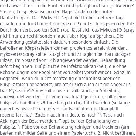
sogenannten Kapillareffekt zieht der Wirkstoff Sertaconazol schnell
und abwaschfest in die Haut ein und gelangt auch an „schwierige“
Stellen, beispielsweise an den Nagelrändern oder unter
Hautschuppen. Das Wirkstoff-Depot bleibt über mehrere Tage
erhalten und funktioniert dort wie ein Schutzschild gegen den Pilz.
Durch den verbesserten Sprühkopf lässt sich das Mykosert® Spray
nicht nur aufrecht, sondern auch über Kopf aufsprühen. Die
Anwendung gestaltet sich dadurch besonders einfach. Die
betroffenen Körperstellen können problemlos erreicht werden.
Mykosert® Spray sollte 1x täglich und 2x täglich bei hartnäckigen
Pilzen, im Abstand von 12 h angewendet werden. Behandlung
sofort beginnen: Fußpilz ist eine Infektionskrankheit, die ohne
Behandlung in der Regel nicht von selbst verschwindet. Ganz im
Gegenteil: wenn du nicht rechtzeitig einschreitest oder den
Fußpilz falsch behandelst, breitet er sich auch auf die Nägel aus.
Das Mykosert® Spray sollte bis zur vollständigen Abheilung
angewendet werden. Für einen nachhaltigen Erfolg sollte eine
Fußpilzbehandlung 28 Tage lang durchgeführt werden (so lange
dauert es bis sich die oberste Hautschicht einmal komplett
regeneriert hat). Zudem auch mindestens noch 14 Tage nach
Abklingen der Beschwerden. Tipps bei der Behandlung von
Fußpilz: 1. Füße vor der Behandlung reinigen und trocknen (am
besten mit milder Seife und einem Papiertuch). 2. Nicht berühren,