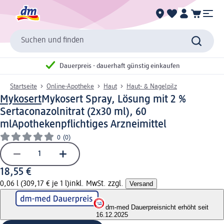
Suchen und finden
Dauerpreis - dauerhaft günstig einkaufen
Startseite
Online-Apotheke
Haut
Haut- & Nagelpilz
Mykosert
Mykosert Spray, Lösung mit 2 %
Sertaconazolnitrat (2x30 ml), 60
ml
Apothekenpflichtiges Arzneimittel
0
(0)
18,55 €
0,06 l (309,17 € je 1 l)
inkl. MwSt. zzgl.
Versand
dm-med Dauerpreis
nicht erhöht seit
16.12.2025