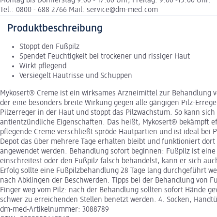
Montag bis Donnerstag 9:00 - 17:00 Uhr, Freitag: 9:00 -15:00 Uhr.
Tel.: 0800 - 688 2766 Mail: service@dm-med.com
Produktbeschreibung
Stoppt den Fußpilz
Spendet Feuchtigkeit bei trockener und rissiger Haut
Wirkt pflegend
Versiegelt Hautrisse und Schuppen
Mykosert® Creme ist ein wirksames Arzneimittel zur Behandlung v
der eine besonders breite Wirkung gegen alle gängigen Pilz-Errege
Pilzerreger in der Haut und stoppt das Pilzwachstum. So kann sic
antientzündliche Eigenschaften. Das heißt, Mykosert® bekämpft eff
pflegende Creme verschließt spröde Hautpartien und ist ideal bei P
Depot das über mehrere Tage erhalten bleibt und funktioniert dort 
angewendet werden. Behandlung sofort beginnen: Fußpilz ist eine I
einschreitest oder den Fußpilz falsch behandelst, kann er sich au
Erfolg sollte eine Fußpilzbehandlung 28 Tage lang durchgeführt we
nach Abklingen der Beschwerden. Tipps bei der Behandlung von Fuß
Finger weg vom Pilz: nach der Behandlung sollten sofort Hände ge
schwer zu erreichenden Stellen benetzt werden. 4. Socken, Handt
dm-med-Artikelnummer: 3088789