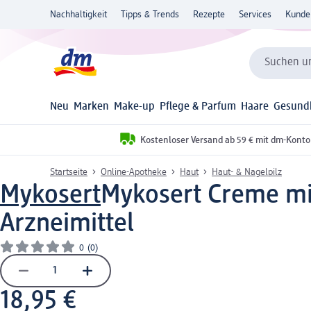
Nachhaltigkeit
Tipps & Trends
Rezepte
Services
Kunde
Suchen un
Neu
Marken
Make-up
Pflege & Parfum
Haare
Gesund
Kostenloser Versand ab 59 € mit dm-Konto
Startseite
Online-Apotheke
Haut
Haut- & Nagelpilz
Mykosert
Mykosert Creme mit
Arzneimittel
0
(0)
18,95 €