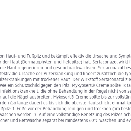
on Haut- und Fußpilz und bekämpft effektiv die Ursache und Sympt
r der Haut (Dermatophyten und Hefepilze) hat. Sertaconazol wirkt f
h die Haut regenerieren und gesund nachwachsen. Sertaconazol bes
ektiv die Ursache der Pilzerkrankung und lindert zusätzlich die t
ilzerkrankungen mit trockener Haut. Der Wirkstoff Sertaconazol zieh
wie ein Schutzschild gegen den Pilz. Mykyosert® Creme sollte 1x tä
nfektionskrankheit, die ohne Behandlung in der Regel nicht von se
ch auf die Nägel ausbreiten. Mykosert® Creme sollte bis zur volls
rden (so lange dauert es bis sich die oberste Hautschicht einmal 
pilz: 1. Füße vor der Behandlung reinigen und trocknen (am beste
waschen werden. 3. Auf eine vollständige Benetzung des Pilzes ac
ücher und Bettwäsche separat bei mindestens 60°C waschen und ev