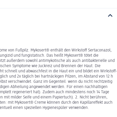
ome von Fußpilz. Mykosert® enthält den Wirkstoff Sertaconazol,
ungizid und fungistatisch. Das heißt Mykosert® tötet die
itzt außerdem sowohl antimykotische als auch antibakterielle und
ypischen Symptome wie Juckreiz und Brennen der Haut. Die
t schnell und abwaschfest in die Haut ein und bildet ein Wirkstoff-
glich und 2x täglich bei hartnäckigen Pilzen, im Abstand von 12 h
lbst verschwindet. Ganz im Gegenteil: wenn du nicht rechtzeitig
tändigen Abheilung angewendet werden. Für einen nachhaltigen
komplett regeneriert hat). Zudem auch mindestens noch 14 Tage
n mit milder Seife und einem Papiertuch). 2. Nicht berühren,
hten: mit Mykosert® Creme können durch den Kapillareffekt auch
entuell einen speziellen Hygienespüler verwenden.