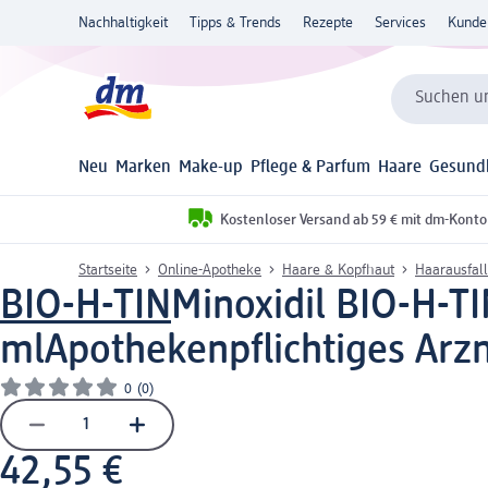
Nachhaltigkeit
Tipps & Trends
Rezepte
Services
Kunde
Suchen un
Neu
Marken
Make-up
Pflege & Parfum
Haare
Gesund
Kostenloser Versand ab 59 € mit dm-Konto
Startseite
Online-Apotheke
Haare & Kopfhaut
Haarausfall
BIO-H-TIN
Minoxidil BIO-H-T
ml
Apothekenpflichtiges Arzn
0
(0)
42,55 €