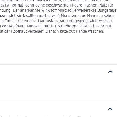
 sehen. Neue Haare wachsen nach, die mit der Zeit dicker und
as ist normal, denn deine geschwächten Haare machen Platz für
ndung. Der anerkannte Wirkstoff Minoxidil erweitert die Blutgefäße
ngewendet wird, sollten nach etwa 4 Monaten neue Haare zu sehen
nem Fortschreiten des Haarausfalls kann entgegengewirkt werden.
en der Kopfhaut. Minoxidil BIO-H-TIN® Pharma lässt sich sehr gut
auf der Kopfhaut verteilen. Danach bitte gut Hände waschen.