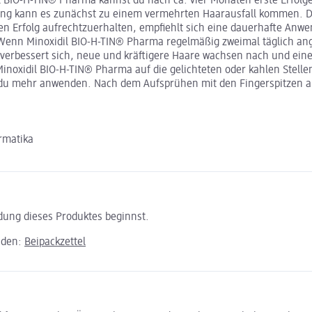
 BIO-H-TIN® Pharma kannst du nach ca. vier Monaten erste Erfolge
ung kann es zunächst zu einem vermehrten Haarausfall kommen. D
en Erfolg aufrechtzuerhalten, empfiehlt sich eine dauerhafte Anwe
. Wenn Minoxidil BIO-H-TIN® Pharma regelmäßig zweimal täglich a
ät verbessert sich, neue und kräftigere Haare wachsen nach und ei
 Minoxidil BIO-H-TIN® Pharma auf die gelichteten oder kahlen Stell
test du mehr anwenden. Nach dem Aufsprühen mit den Fingerspitzen 
rmatika
ndung dieses Produktes beginnst.
aden:
Beipackzettel