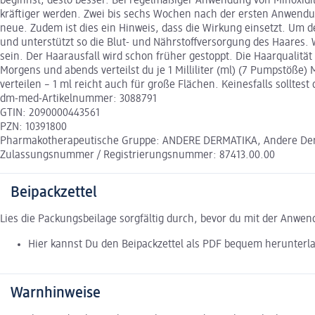
beginnst, desto besser. Bei regelmäßiger Anwendung von Minoxidil
kräftiger werden. Zwei bis sechs Wochen nach der ersten Anwend
neue. Zudem ist dies ein Hinweis, dass die Wirkung einsetzt. Um d
und unterstützt so die Blut- und Nährstoffversorgung des Haares
sein. Der Haarausfall wird schon früher gestoppt. Die Haarqualit
Morgens und abends verteilst du je 1 Milliliter (ml) (7 Pumpstöße)
verteilen – 1 ml reicht auch für große Flächen. Keinesfalls soll
dm-med-Artikelnummer: 3088791
GTIN: 2090000443561
PZN: 10391800
Pharmakotherapeutische Gruppe: ANDERE DERMATIKA, Andere De
Zulassungsnummer / Registrierungsnummer: 87413.00.00
Beipackzettel
Lies die Packungsbeilage sorgfältig durch, bevor du mit der Anwe
Hier kannst Du den Beipackzettel als PDF bequem herunterl
Warnhinweise