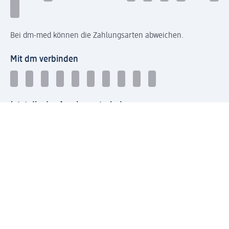
Bei dm-med können die Zahlungsarten abweichen.
Mit dm verbinden
Jetzt die dm-App herunterladen
Impressum dm
Datenschutz dm
Einwilligungsverwaltung
Nutzungsbedingungen
AGB dm
Vertrag widerrufen und Widerrufsbelehrung dm
Streitschlichtung