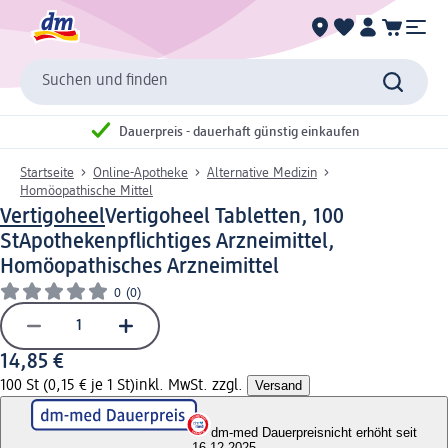
Suchen und finden
Dauerpreis - dauerhaft günstig einkaufen
Startseite
Online-Apotheke
Alternative Medizin
Homöopathische Mittel
Vertigoheel
Vertigoheel Tabletten, 100
St
Apothekenpflichtiges Arzneimittel,
Homöopathisches Arzneimittel
0
(0)
14,85 €
100 St (0,15 € je 1 St)
inkl. MwSt. zzgl.
Versand
dm-med Dauerpreis
nicht erhöht seit
16.12.2025