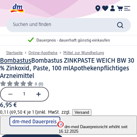
Suchen und finden
Dauerpreis - dauerhaft günstig einkaufen
Startseite
Online-Apotheke
Mittel zur Wundheilung
Bombastus
Bombastus ZINKPASTE WEICH BW 30
% Zinkoxid, Paste, 100 ml
Apothekenpflichtiges
Arzneimittel
0
(0)
6,95 €
0,1 l (69,50 € je 1 l)
inkl. MwSt. zzgl.
Versand
dm-med Dauerpreis
nicht erhöht seit
16.12.2025