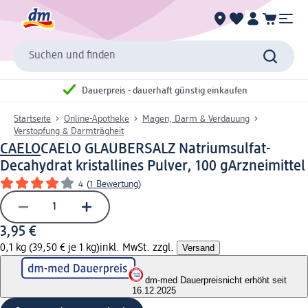
Suchen und finden
Dauerpreis - dauerhaft günstig einkaufen
Startseite
Online-Apotheke
Magen, Darm & Verdauung
Verstopfung & Darmträgheit
CAELO
CAELO GLAUBERSALZ Natriumsulfat-
Decahydrat kristallines Pulver, 100 g
Arzneimittel
4
(
1 Bewertung
)
3,95 €
0,1 kg (39,50 € je 1 kg)
inkl. MwSt. zzgl.
Versand
dm-med Dauerpreis
nicht erhöht seit
16.12.2025