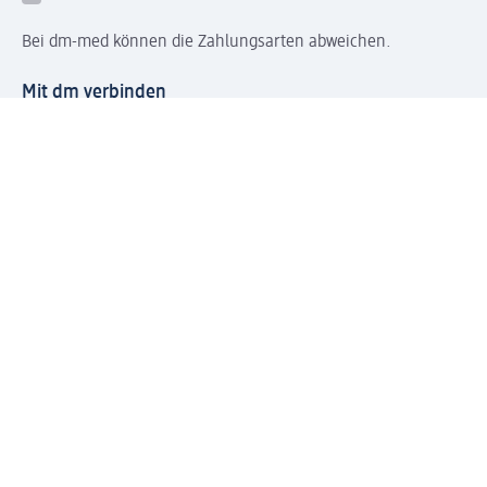
Bei dm-med können die Zahlungsarten abweichen.
Mit dm verbinden
Jetzt die dm-App herunterladen
Impressum dm
Datenschutz dm
Einwilligungsverwaltung
Nutzungsbedingungen
AGB dm
Vertrag widerrufen und Widerrufsbelehrung dm
Streitschlichtung
Entsorgung und Rücknahme von Elektro-Altgeräten und