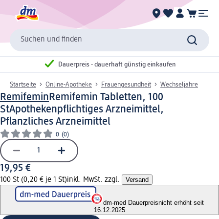
Suchen und finden
Dauerpreis - dauerhaft günstig einkaufen
Startseite
Online-Apotheke
Frauengesundheit
Wechseljahre
Remifemin
Remifemin Tabletten, 100
St
Apothekenpflichtiges Arzneimittel,
Pflanzliches Arzneimittel
0
(0)
19,95 €
100 St (0,20 € je 1 St)
inkl. MwSt. zzgl.
Versand
dm-med Dauerpreis
nicht erhöht seit
16.12.2025