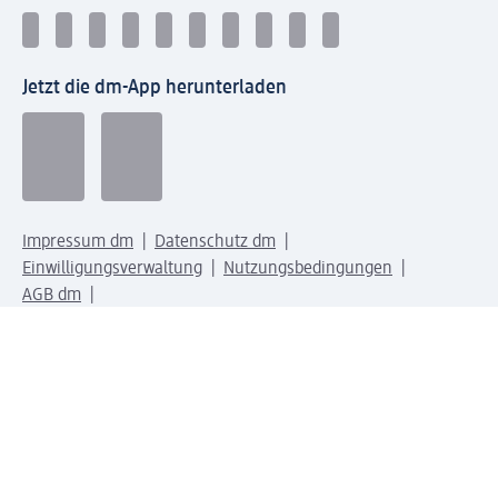
Jetzt die dm-App herunterladen
Impressum dm
Datenschutz dm
Einwilligungsverwaltung
Nutzungsbedingungen
AGB dm
Vertrag widerrufen und Widerrufsbelehrung dm
Streitschlichtung
Entsorgung und Rücknahme von Elektro-Altgeräten und
Batterien
Information zur Barrierefreiheit
Meldesystem
dm-med Rechtstexte