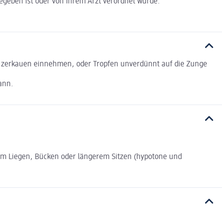
egeben ist oder von Ihrem Arzt verordnet wurde.
am zerkauen einnehmen, oder Tropfen unverdünnt auf die Zunge
ann.
dem Liegen, Bücken oder längerem Sitzen (hypotone und