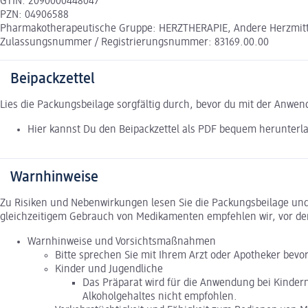
GTIN: 2090000448047
PZN: 04906588
Pharmakotherapeutische Gruppe: HERZTHERAPIE, Andere Herzmitt
Zulassungsnummer / Registrierungsnummer: 83169.00.00
Beipackzettel
Lies die Packungsbeilage sorgfältig durch, bevor du mit der Anwe
Hier kannst Du den Beipackzettel als PDF bequem herunterl
Warnhinweise
Zu Risiken und Nebenwirkungen lesen Sie die Packungsbeilage und f
gleichzeitigem Gebrauch von Medikamenten empfehlen wir, vor de
Warnhinweise und Vorsichtsmaßnahmen
Bitte sprechen Sie mit Ihrem Arzt oder Apotheker bevo
Kinder und Jugendliche
Das Präparat wird für die Anwendung bei Kinder
Alkoholgehaltes nicht empfohlen.