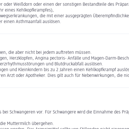
r oder Weißdorn oder einen der sonstigen Bestandteile des Präpar
hr eines Kehlkopfkrampfes),
mwegserkrankungen, die mit einer ausgeprägten Überempfindlichk
er einen Asthmaanfall auslösen.
en, die aber nicht bei jedem auftreten müssen.
n, Herzklopfen, Angina pectoris- Anfälle und Magen-Darm-Beschwer
erzrhythmusstörungen und Blutdruckabfall auslösen.
ingen und Kleinkindern bis zu 2 Jahren einen Kehlkopfkrampf ausl
n Arzt oder Apotheker. Dies gilt auch für Nebenwirkungen, die ni
s bei Schwangeren vor. Für Schwangere wird die Einnahme des Prä
n die Muttermilch übergehen.