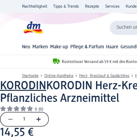
Nachhaltigkeit
Tipps & Trends
Rezepte
Services
Kunde
Suchen un
Neu
Marken
Make-up
Pflege & Parfum
Haare
Gesund
Kostenloser Versand ab 59 € mit dm-Konto
Startseite
Online-Apotheke
Herz, Kreislauf & Gedächtnis
H
KORODIN
KORODIN Herz-Krei
Pflanzliches Arzneimittel
0
(0)
14,55 €