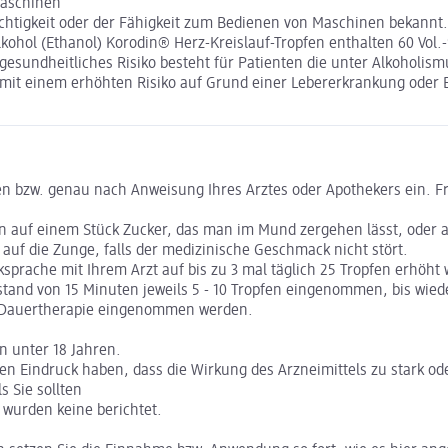
Maschinen
üchtigkeit oder der Fähigkeit zum Bedienen von Maschinen bekannt.
kohol (Ethanol) Korodin® Herz-Kreislauf-Tropfen enthalten 60 Vol.-
gesundheitliches Risiko besteht für Patienten die unter Alkoholism
mit einem erhöhten Risiko auf Grund einer Lebererkrankung oder Ep
 bzw. genau nach Anweisung Ihres Arztes oder Apothekers ein. Fra
fen auf einem Stück Zucker, das man im Mund zergehen lässt, oder 
uf die Zunge, falls der medizinische Geschmack nicht stört.
prache mit Ihrem Arzt auf bis zu 3 mal täglich 25 Tropfen erhöht
nd von 15 Minuten jeweils 5 - 10 Tropfen eingenommen, bis wiede
ur Dauertherapie eingenommen werden.
n unter 18 Jahren.
en Eindruck haben, dass die Wirkung des Arzneimittels zu stark od
 Sie sollten
wurden keine berichtet.