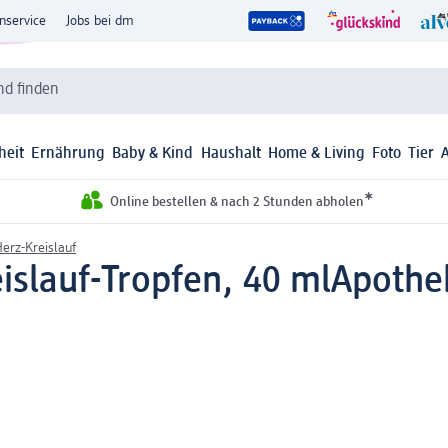
nservice
Jobs bei dm
d finden
heit
Ernährung
Baby & Kind
Haushalt
Home & Living
Foto
Tier
*
Online bestellen & nach 2 Stunden abholen
erz-Kreislauf
slauf-Tropfen, 40 ml
Apothek