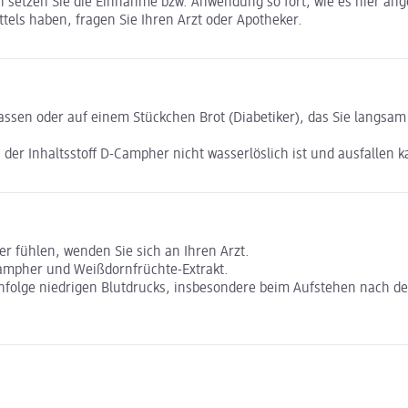
n setzen Sie die Einnahme bzw. Anwendung so fort, wie es hier ang
els haben, fragen Sie Ihren Arzt oder Apotheker.
lassen oder auf einem Stückchen Brot (Diabetiker), das Sie langs
er Inhaltsstoff D-Campher nicht wasserlöslich ist und ausfallen k
r fühlen, wenden Sie sich an Ihren Arzt.
Campher und Weißdornfrüchte-Extrakt.
 infolge niedrigen Blutdrucks, insbesondere beim Aufstehen nach 