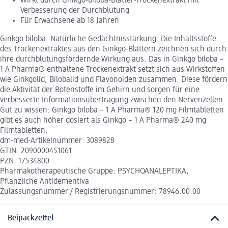
Wirkt durch Ginkgo-biloba-Blätter-Trockenextrakt mit
Verbesserung der Durchblutung
Für Erwachsene ab 18 Jahren
Ginkgo biloba: Natürliche Gedächtnisstärkung: Die Inhaltsstoffe
des Trockenextraktes aus den Ginkgo-Blättern zeichnen sich durch
ihre durchblutungsfördernde Wirkung aus. Das in Ginkgo biloba –
1 A Pharma® enthaltene Trockenextrakt setzt sich aus Wirkstoffen
wie Ginkgolid, Bilobalid und Flavonoiden zusammen. Diese fördern
die Aktivität der Botenstoffe im Gehirn und sorgen für eine
verbesserte Informationsübertragung zwischen den Nervenzellen.
Gut zu wissen: Ginkgo biloba – 1 A Pharma® 120 mg Filmtabletten
gibt es auch höher dosiert als Ginkgo – 1 A Pharma® 240 mg
Filmtabletten.
dm-med-Artikelnummer: 3089828
GTIN: 2090000451061
PZN: 17534800
Pharmakotherapeutische Gruppe: PSYCHOANALEPTIKA,
Pflanzliche Antidementiva
Zulassungsnummer / Registrierungsnummer: 78946.00.00
Beipackzettel