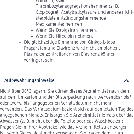
Warfarin) oder
Thrombozytenaggregationshemmer (z. B.
Clopidogrel, Acetylsalicylsäure und andere nicht-
steroidale entzündungshemmende
Medikamente) nehmen.
Wenn Sie Dabigatran nehmen.
Wenn Sie Nifedipin nehmen.
Die gleichzeitige Einnahme von Ginkgo-biloba-
Präparaten und Efavirenz wird nicht empfohlen;
Plasmakonzentrationen von Efavirenz können
verringert sein.
Aufbewahrungshinweise
Nicht über 30°C lagern. Sie dürfen dieses Arzneimittel nach dem
auf dem Umkarton und der Blisterpackung nach „verwendbar bis"
oder „verw. bis" angegebenen Verfallsdatum nicht mehr
verwenden. Das Verfallsdatum bezieht sich auf den letzten Tag des
angegebenen Monats.Entsorgen Sie Arzneimittel niemals über das
Abwasser (z. B. nicht über die Toilette oder das Waschbecken).
Fragen Sie in Ihrer Apotheke, wie das Arzneimittel zu entsorgen
ist, wenn Sie es nicht mehr verwenden. Sie tragen damit zum