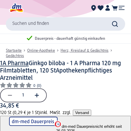
Suchen und finden
Dauerpreis - dauerhaft günstig einkaufen
Startseite
Online-Apotheke
Herz, Kreislauf & Gedächtnis
Gedächtnis
1A Pharma
Ginkgo biloba - 1 A Pharma 120 mg
Filmtabletten, 120 St
Apothekenpflichtiges
Arzneimittel
0
(0)
34,85 €
120 St (0,29 € je 1 St)
inkl. MwSt. zzgl.
Versand
dm-med Dauerpreis
nicht erhöht seit
26.03.2026