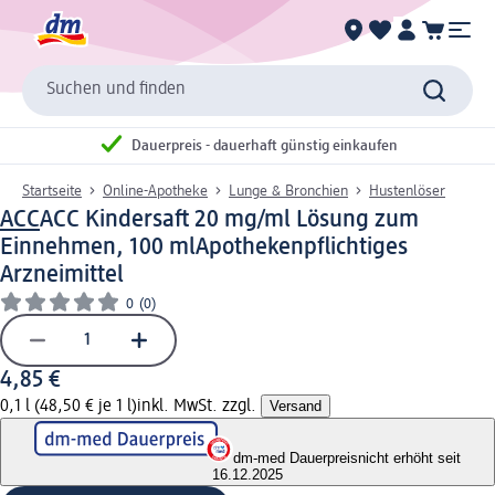
Suchen und finden
Dauerpreis - dauerhaft günstig einkaufen
Startseite
Online-Apotheke
Lunge & Bronchien
Hustenlöser
ACC
ACC Kindersaft 20 mg/ml Lösung zum
Einnehmen, 100 ml
Apothekenpflichtiges
Arzneimittel
0
(0)
4,85 €
0,1 l (48,50 € je 1 l)
inkl. MwSt. zzgl.
Versand
dm-med Dauerpreis
nicht erhöht seit
16.12.2025