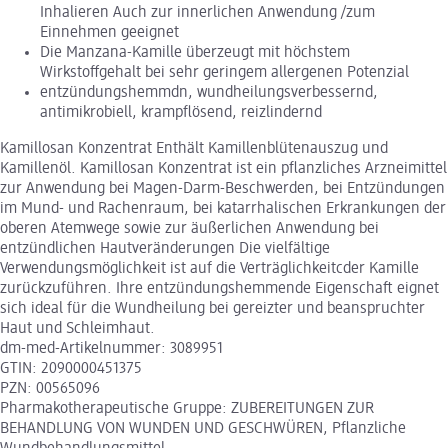
Inhalieren Auch zur innerlichen Anwendung /zum
Einnehmen geeignet
Die Manzana-Kamille überzeugt mit höchstem
Wirkstoffgehalt bei sehr geringem allergenen Potenzial
entzündungshemmdn, wundheilungsverbessernd,
antimikrobiell, krampflösend, reizlindernd
Kamillosan Konzentrat Enthält Kamillenblütenauszug und
Kamillenöl. Kamillosan Konzentrat ist ein pflanzliches Arzneimittel
zur Anwendung bei Magen-Darm-Beschwerden, bei Entzündungen
im Mund- und Rachenraum, bei katarrhalischen Erkrankungen der
oberen Atemwege sowie zur äußerlichen Anwendung bei
entzündlichen Hautveränderungen Die vielfältige
Verwendungsmöglichkeit ist auf die Verträglichkeitcder Kamille
zurückzuführen. Ihre entzündungshemmende Eigenschaft eignet
sich ideal für die Wundheilung bei gereizter und beanspruchter
Haut und Schleimhaut.
dm-med-Artikelnummer: 3089951
GTIN: 2090000451375
PZN: 00565096
Pharmakotherapeutische Gruppe: ZUBEREITUNGEN ZUR
BEHANDLUNG VON WUNDEN UND GESCHWÜREN, Pflanzliche