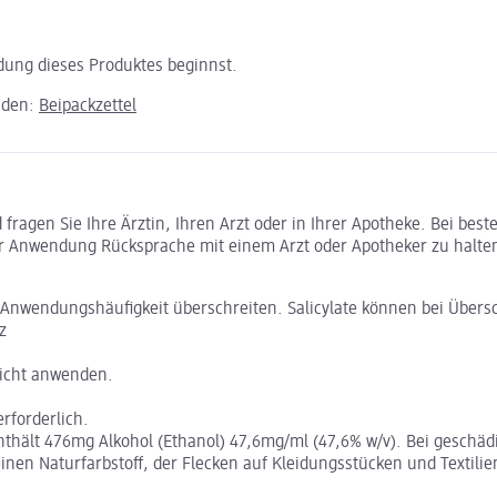
ndung dieses Produktes beginnst.
aden:
Beipackzettel
ragen Sie Ihre Ärztin, Ihren Arzt oder in Ihrer Apotheke. Bei bes
r Anwendung Rücksprache mit einem Arzt oder Apotheker zu halte
ne Anwendungshäufigkeit überschreiten. Salicylate können bei Übe
z
nicht anwenden.
rforderlich.
enthält 476mg Alkohol (Ethanol) 47,6mg/ml (47,6% w/v). Bei geschä
inen Naturfarbstoff, der Flecken auf Kleidungsstücken und Textili