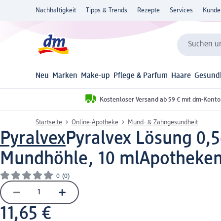
Nachhaltigkeit
Tipps & Trends
Rezepte
Services
Kunde
Suchen un
Neu
Marken
Make-up
Pflege & Parfum
Haare
Gesund
Kostenloser Versand ab 59 € mit dm-Konto
Startseite
Online-Apotheke
Mund- & Zahngesundheit
Pyralvex
Pyralvex Lösung 0,
Mundhöhle, 10 ml
Apothekenp
0
(0)
11,65 €