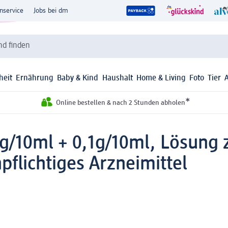
nservice
Jobs bei dm
d finden
heit
Ernährung
Baby & Kind
Haushalt
Home & Living
Foto
Tier
*
Online bestellen & nach 2 Stunden abholen
5g/10ml + 0,1g/10ml, Lösung
flichtiges Arzneimittel