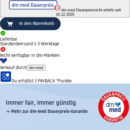
dm-med Dauerpreis
nicht erhöht seit
16.12.2025
In den Warenkorb
Lieferbar
Standardversand 2-3 Werktage
Nicht verfügbar in dm-Märkten
Verkauf durch
dm-med
Du erhältst
3 PAYBACK
°Punkte
Immer fair,­ immer günstig
Mehr zur dm-med Dauerpreis-Garantie