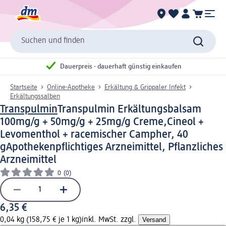
Suchen und finden
Dauerpreis - dauerhaft günstig einkaufen
Startseite
Online-Apotheke
Erkältung & Grippaler Infekt
Erkältungssalben
Transpulmin
Transpulmin Erkältungsbalsam
100mg/g + 50mg/g + 25mg/g Creme,Cineol +
Levomenthol + racemischer Campher, 40
g
Apothekenpflichtiges Arzneimittel, Pflanzliches
Arzneimittel
0
(0)
6,35 €
0,04 kg (158,75 € je 1 kg)
inkl. MwSt. zzgl.
Versand