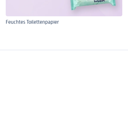
Feuchtes Toilettenpapier
Sa
To