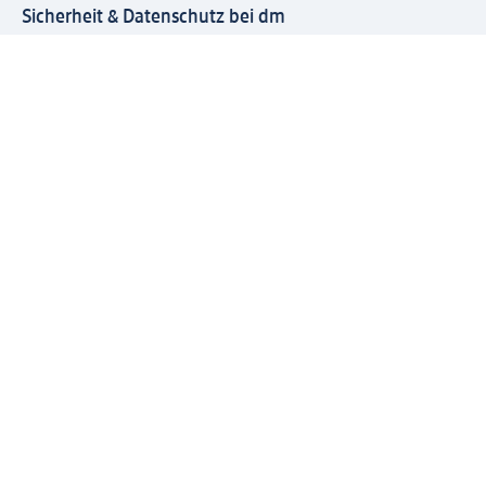
Sicherheit & Datenschutz bei dm
Zahlungsarten bei dm
Bei dm-med können die Zahlungsarten abweichen.
Mit dm verbinden