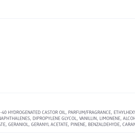
EG-40 HYDROGENATED CASTOR OIL, PARFUM/FRAGRANCE, ETHYLHEX
HALENES, DIPROPYLENE GLYCOL, VANILLIN, LIMONENE, ALCOHOL,
E, GERANIOL, GERANYL ACETATE, PINENE, BENZALDEHYDE, CARAMEL, 