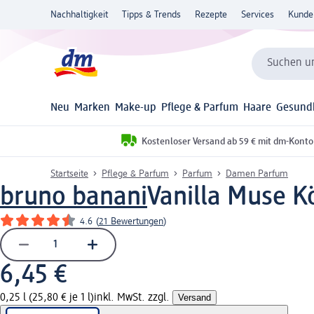
Nachhaltigkeit
Tipps & Trends
Rezepte
Services
Kunde
Suchen un
Neu
Marken
Make-up
Pflege & Parfum
Haare
Gesund
Kostenloser Versand ab 59 € mit dm-Konto
Startseite
Pflege & Parfum
Parfum
Damen Parfum
bruno banani
Vanilla Muse K
4.6
(
21 Bewertungen
)
6,45 €
0,25 l (25,80 € je 1 l)
inkl. MwSt. zzgl.
Versand