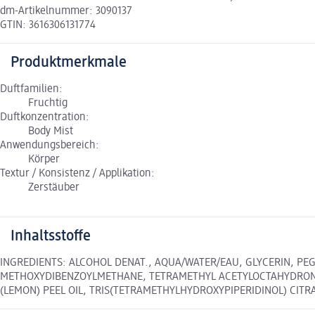
dm-Artikelnummer: 3090137
GTIN: 3616306131774
Produktmerkmale
Duftfamilien:
Fruchtig
Duftkonzentration:
Body Mist
Anwendungsbereich:
Körper
Textur / Konsistenz / Applikation:
Zerstäuber
Inhaltsstoffe
INGREDIENTS: ALCOHOL DENAT., AQUA/WATER/EAU, GLYCERIN, P
METHOXYDIBENZOYLMETHANE, TETRAMETHYL ACETYLOCTAHYDRONAPHT
(LEMON) PEEL OIL, TRIS(TETRAMETHYLHYDROXYPIPERIDINOL) CITRAT