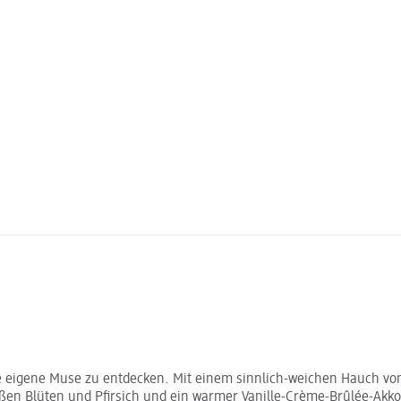
e eigene Muse zu entdecken. Mit einem sinnlich-weichen Hauch von V
eißen Blüten und Pfirsich und ein warmer Vanille-Crème-Brûlée-Akko